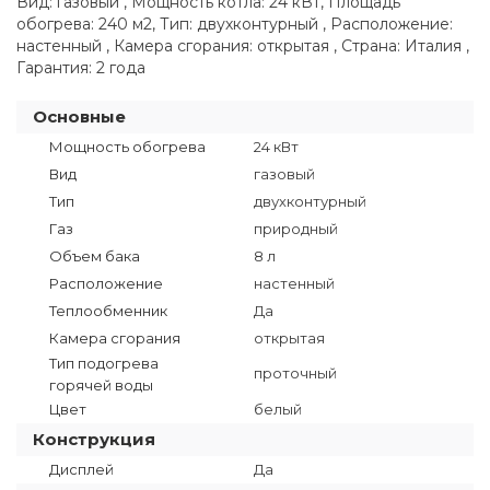
Вид: газовый , Мощность котла: 24 кВт, Площадь
обогрева: 240 м2, Тип: двухконтурный , Расположение:
настенный , Камера сгорания: открытая , Страна: Италия ,
Гарантия: 2 года
Основные
Мощность обогрева
24 кВт
Вид
газовый
Тип
двухконтурный
Газ
природный
Объем бака
8 л
Расположение
настенный
Теплообменник
Да
Камера сгорания
открытая
Тип подогрева
проточный
горячей воды
Цвет
белый
Конструкция
Дисплей
Да