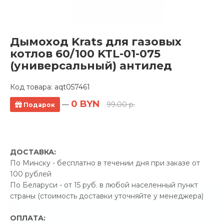
Дымоход Krats для газовых
котлов 60/100 KTL-01-075
(универсальный) антилед
Отопительный котел Ariston Clas X
Код товара:
aqt057461
24 CF NG [3300866]
0 BYN
—
99.00 р.
Подарок
0 отзывов
Производитель:
Ariston
Код Товара: qprod_52150
ДОСТАВКА:
По Минску - бесплатно в течении дня при заказе от
100 рублей
По Беларуси - от 15 руб. в любой населенный пункт
-5%
ПРОМОКОД "ЛЕТО"
страны (стоимость доставки уточняйте у менеджера)
156.00 р.
Экономия
ОПЛАТА: