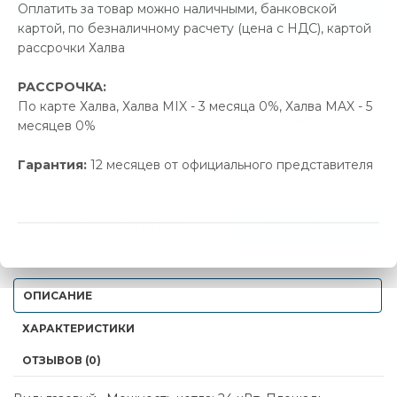
Позвонить и назвать промокод
Оплатить за товар можно наличными, банковской
картой, по безналичному расчету (цена с НДС), картой
рассрочки Халва
В наличии
РАССРОЧКА:
Новая цена
Старая цена
Экономия
По карте Халва, Халва MIX - 3 месяца 0%, Халва MAX - 5
2 964.00 р.
3 120.00 р.
156.00 р.
месяцев 0%
Гарантия:
12 месяцев от официального представителя
-
+
КУПИТЬ В 1 КЛИК
В КОРЗИНУ
ОПИСАНИЕ
ХАРАКТЕРИСТИКИ
ОТЗЫВОВ (0)