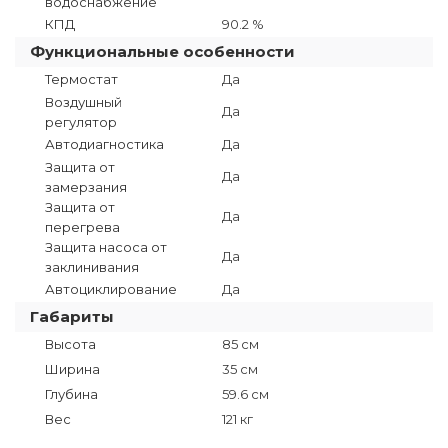
водоснабжение
КПД
90.2 %
Функциональные особенности
Термостат
Да
Воздушный
Да
регулятор
Автодиагностика
Да
Защита от
Да
замерзания
Защита от
Да
перегрева
Защита насоса от
Да
заклинивания
Автоциклирование
Да
Габариты
Высота
85 см
Ширина
35 см
Глубина
59.6 см
Вес
121 кг