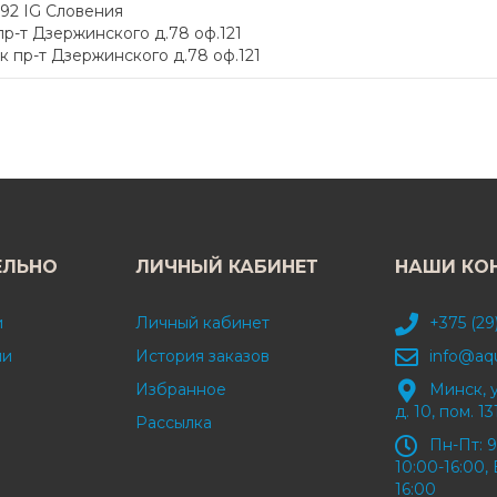
292 IG Словения
р-т Дзержинского д.78 оф.121
 пр-т Дзержинского д.78 оф.121
ЕЛЬНО
ЛИЧНЫЙ КАБИНЕТ
НАШИ КО
и
Личный кабинет
+375 (29
ми
История заказов
info@aq
Избранное
Минск, 
д. 10, пом. 13
Рассылка
Пн-Пт: 9
10:00-16:00, 
16:00