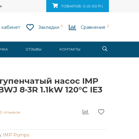
ск, ул. Ваупшасова, д. 10, пом. 131
ТОВАРОВ: 0 (0.00 Р.)
0
0
 кабинет
Закладки
Сравнение
ОЧКА
ОТЗЫВЫ
КОНТАКТЫ
тупенчатый насос IMP
WJ 8-3R 1.1kW 120°C IE3
0 отзывов
:
IMP Pumps