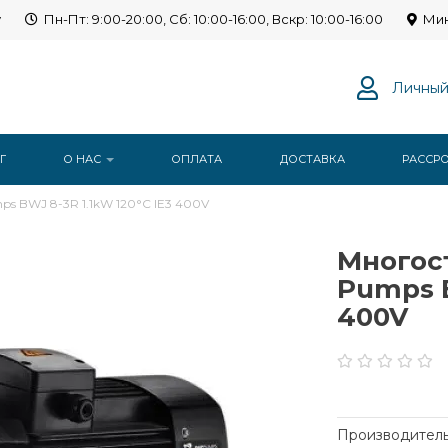
y
Пн-Пт: 9:00-20:00, Сб: 10:00-16:00, Вскр: 10:00-16:00
Мин
Личный
Г
О НАС
ОПЛАТА
ДОСТАВКА
РАССР
s BWJ 8-3R 1.1kW 120°C IE3 400V
Многос
Pumps B
400V
Производитель