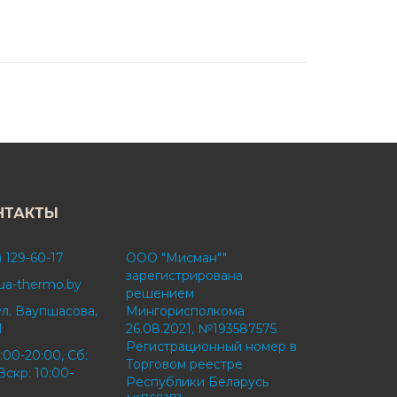
НТАКТЫ
) 129-60-17
ООО "Мисман""
зарегистрирована
ua-thermo.by
решением
ул. Ваупшасова,
Мингорисполкома
1
26.08.2021, №193587575
Регистрационный номер в
:00-20:00, Сб:
Торговом реестре
Вскр: 10:00-
Республики Беларусь