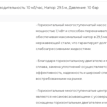
дительность: 10 м3/час, Напор: 29.5 м, Давление: 10 бар
- Горизонтальный многоступенчатый насос 
мощностью 1,1 кВт и способен перекачивать
обеспечивая максимальный напор в 29,5 ме
нержавеющей стали, что гарантирует долг
слабоагрессивными жидкостями.
- Благодаря горизонтальному двигателю и
сплава, замена уплотнений осуществляетс
эффективность, надежность и широкий сп
востребованными на рынке.
- Горизонтальные многоступенчатые цен
являются несамовсасывающими с усоверш
оснащены горизонтальным двигателем и м