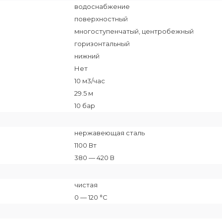
водоснабжение
поверхностный
многоступенчатый, центробежный
горизонтальный
нижний
Нет
10 м3/час
29.5 м
10 бар
нержавеющая сталь
1100 Вт
380 — 420 В
чистая
0 — 120 °C