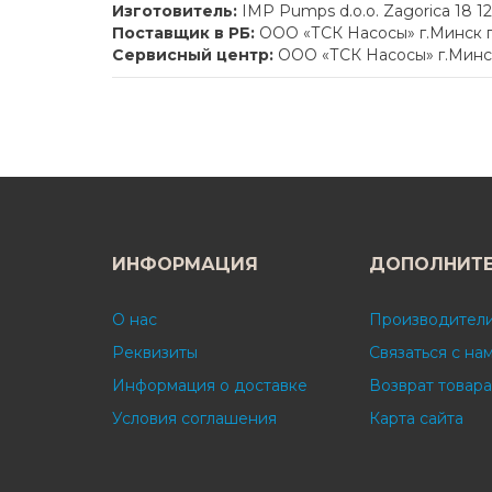
Изготовитель:
IMP Pumps d.o.o. Zagorica 18 1
Поставщик в РБ:
ООО «ТСК Насосы» г.Минск п
Сервисный центр:
ООО «ТСК Насосы» г.Минск
ИНФОРМАЦИЯ
ДОПОЛНИТ
О нас
Производител
Реквизиты
Связаться с на
Информация о доставке
Возврат товара
Условия соглашения
Карта сайта