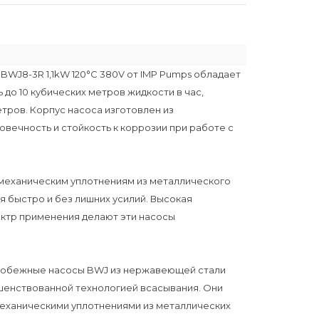
BWJ8-3R 1,1kW 120°C 380V от IMP Pumps обладает
 до 10 кубических метров жидкости в час,
тров. Корпус насоса изготовлен из
овечность и стойкость к коррозии при работе с
 механическим уплотнениям из металлического
я быстро и без лишних усилий. Высокая
ектр применения делают эти насосы
тробежные насосы BWJ из нержавеющей стали
енствованной технологией всасывания. Они
еханическими уплотнениями из металлических