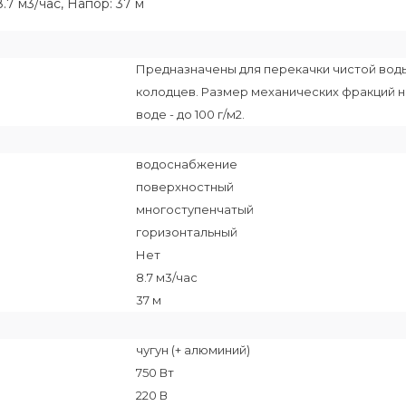
.7 м3/час, Напор: 37 м
Предназначены для перекачки чистой воды
колодцев. Размер механических фракций н
воде - до 100 г/м2.
водоснабжение
поверхностный
многоступенчатый
горизонтальный
Нет
8.7 м3/час
37 м
чугун (+ алюминий)
750 Вт
220 В