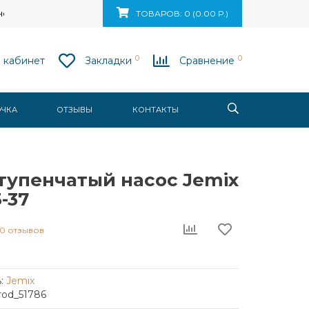
ск, ул. Ваупшасова, д. 10, пом. 131
ТОВАРОВ: 0 (0.00 Р.)
0
0
 кабинет
Закладки
Сравнение
ОЧКА
ОТЗЫВЫ
КОНТАКТЫ
тупенчатый насос Jemix
-37
0 отзывов
:
Jemix
rod_51786