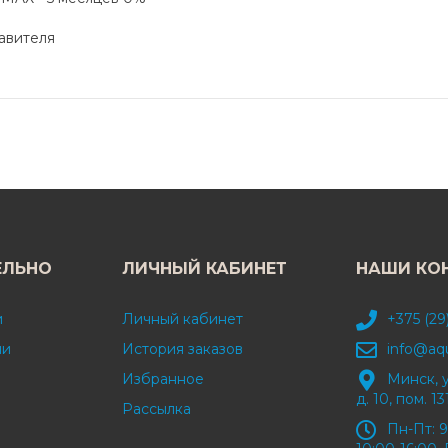
авителя
ЕЛЬНО
ЛИЧНЫЙ КАБИНЕТ
НАШИ КО
и
Личный кабинет
+375 (29
ми
История заказов
info@aq
Избранное
Минск, 
д. 10, пом. 13
Рассылка
Пн-Пт: 9