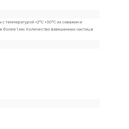
 с температурой +2°С +30°С из скважин и
е более 1 мм. Количество взвешенных частиц в