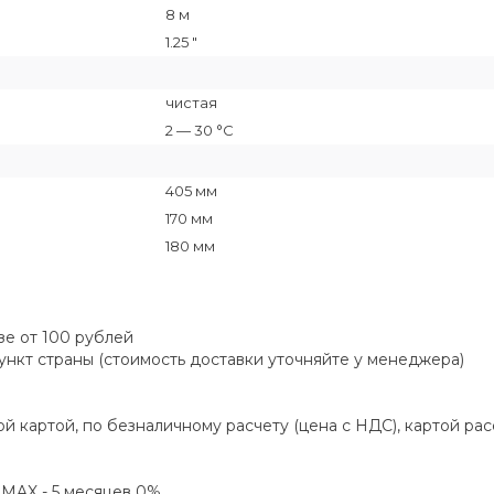
8 м
1.25 "
чистая
2 — 30 °C
405 мм
170 мм
180 мм
зе от 100 рублей
пункт страны (стоимость доставки уточняйте у менеджера)
й картой, по безналичному расчету (цена с НДС), картой ра
а MAX - 5 месяцев 0%