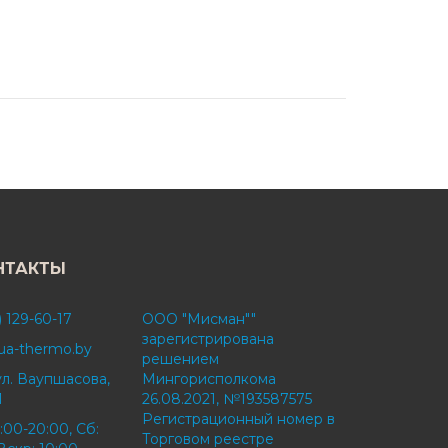
НТАКТЫ
) 129-60-17
ООО "Мисман""
зарегистрирована
ua-thermo.by
решением
ул. Ваупшасова,
Мингорисполкома
1
26.08.2021, №193587575
Регистрационный номер в
:00-20:00, Сб:
Торговом реестре