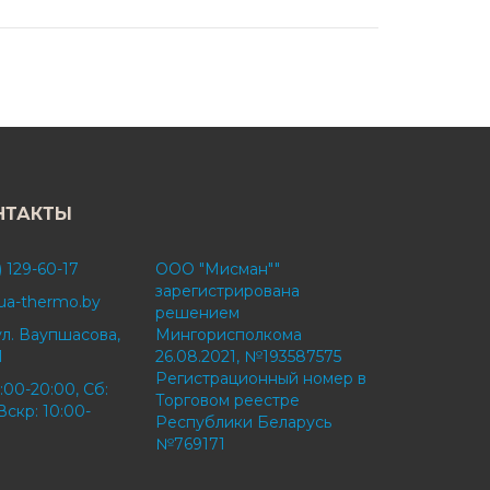
НТАКТЫ
) 129-60-17
ООО "Мисман""
зарегистрирована
ua-thermo.by
решением
ул. Ваупшасова,
Мингорисполкома
1
26.08.2021, №193587575
Регистрационный номер в
:00-20:00, Сб:
Торговом реестре
Вскр: 10:00-
Республики Беларусь
№769171