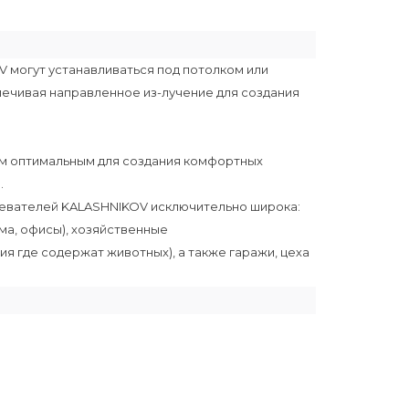
могут устанавливаться под потолком или
спечивая направленное из-лучение для создания
м оптимальным для создания комфортных
.
евателей KALASHNIKOV исключительно широка:
ма, офисы), хозяйственные
я где содержат животных), а также гаражи, цеха