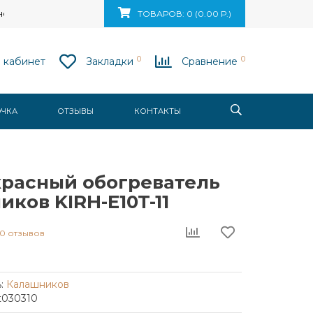
ск, ул. Ваупшасова, д. 10, пом. 131
ТОВАРОВ: 0 (0.00 Р.)
0
0
 кабинет
Закладки
Сравнение
ОЧКА
ОТЗЫВЫ
КОНТАКТЫ
расный обогреватель
ков KIRH-E10T-11
0 отзывов
:
Калашников
t030310