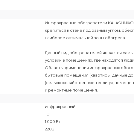
Инфракрасные обогреватели KALASHNIKOV 
крепиться к стене под разным углом, обе
наиболее оптимальной зоны обогрева.
Данный вид обогревателей является самы
условий в помещениях, где находятся люди
Область применения инфракрасных обогр
бытовые помещения (квартиры, дачные до
(сельскохозяйственные теплицы, помещени
и ремонтные помещения.
инфракрасный
ТЭН
1 000 Вт
220В