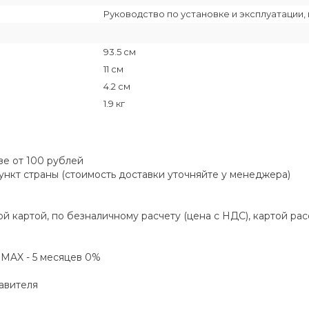
Руководство по установке и эксплуатации
93.5 см
11 см
4.2 см
1.9 кг
зе от 100 рублей
пункт страны (стоимость доставки уточняйте у менеджера)
й картой, по безналичному расчету (цена с НДС), картой ра
а MAX - 5 месяцев 0%
авителя