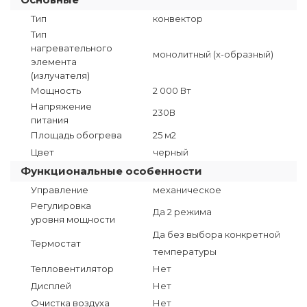
Тип
конвектор
Тип
нагревательного
монолитный (x-образный)
элемента
(излучателя)
Мощность
2 000 Вт
Напряжение
230В
питания
Площадь обогрева
25 м2
Цвет
черный
Функциональные особенности
Управление
механическое
Регулировка
Да 2 режима
уровня мощности
Да без выбора конкретной
Термостат
температуры
Тепловентилятор
Нет
Дисплей
Нет
Очистка воздуха
Нет