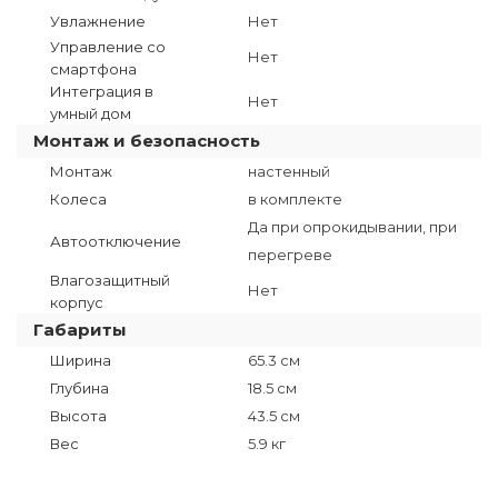
Увлажнение
Нет
Управление со
Нет
смартфона
Интеграция в
Нет
умный дом
Монтаж и безопасность
Монтаж
настенный
Колеса
в комплекте
Да при опрокидывании, при
Автоотключение
перегреве
Влагозащитный
Нет
корпус
Габариты
Ширина
65.3 см
Глубина
18.5 см
Высота
43.5 см
Вес
5.9 кг