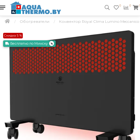
0
0
Обогреватели
Конвектор Royal Clima Lumino Meccani
Скидка 5 %
Бесплатно по Минску