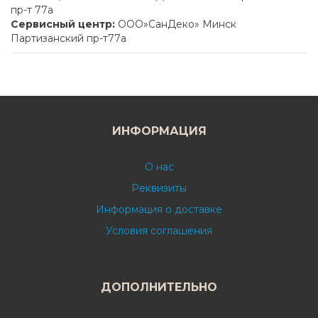
пр-т 77а
Сервисный центр:
ООО»СанДеко» Минск
Партизанский пр-т77а
ИНФОРМАЦИЯ
О нас
Реквизиты
Информация о доставке
Условия соглашения
ДОПОЛНИТЕЛЬНО