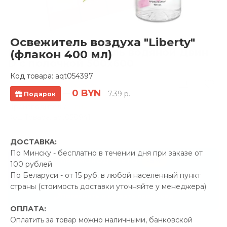
Освежитель воздуха "Liberty"
Полотенцесушитель водяной Двин
(флакон 400 мл)
D с полочкой 500x600
Код товара:
aqt054397
0 отзывов
0 BYN
—
7.39 р.
Подарок
Производитель:
Двин
Код Товара: aqt050941
ДОСТАВКА:
По Минску - бесплатно в течении дня при заказе от
-5%
ПРОМОКОД "ЛЕТО"
100 рублей
По Беларуси - от 15 руб. в любой населенный пункт
15.00 р.
Экономия
страны (стоимость доставки уточняйте у менеджера)
Позвонить и назвать промокод
ОПЛАТА:
Оплатить за товар можно наличными, банковской
В наличии