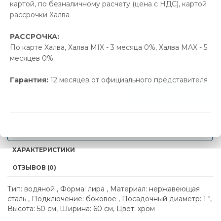
картой, по безналичному расчету (цена с НДС), картой
рассрочки Халва
Новая цена
Старая цена
Экономия
278.00 р.
293.00 р.
15.00 р.
РАССРОЧКА:
По карте Халва, Халва MIX - 3 месяца 0%, Халва MAX - 5
месяцев 0%
-
+
Гарантия:
12 месяцев от официального представителя
КУПИТЬ В 1 КЛИК
В КОРЗИНУ
ОПИСАНИЕ
ХАРАКТЕРИСТИКИ
ОТЗЫВОВ (0)
Тип: водяной , Форма: лира , Материал: нержавеющая
сталь , Подключение: боковое , Посадочный диаметр: 1 ",
Высота: 50 см, Ширина: 60 см, Цвет: хром