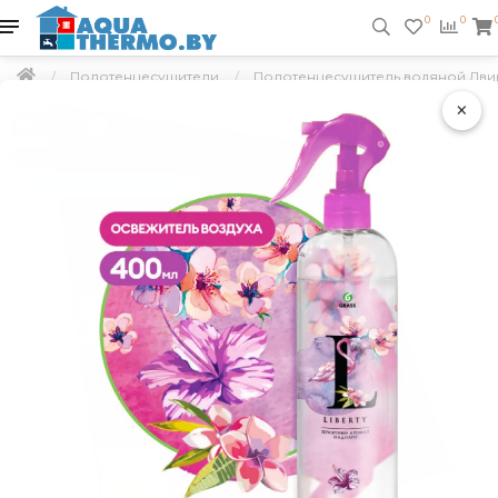
0
0
Полотенцесушители
Полотенцесушитель водяной Двин
×
Подарок
Скидка 5 %
Бесплатно по Минску