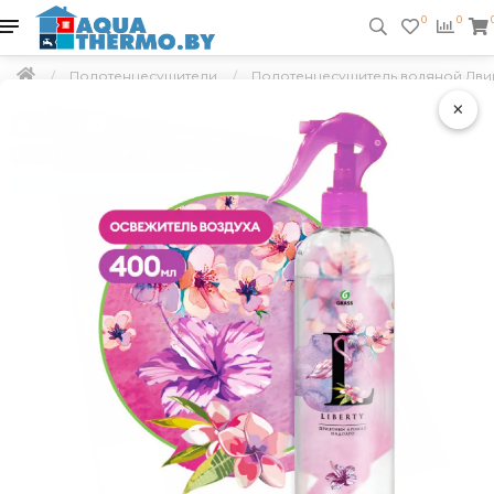
0
0
Полотенцесушители
Полотенцесушитель водяной Дви
×
Подарок
Скидка 5 %
Бесплатная доставка по РБ