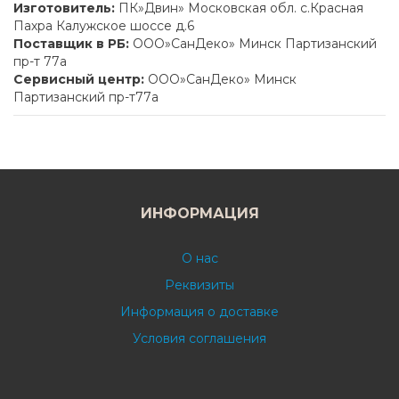
Изготовитель:
ПК»Двин» Московская обл. с.Красная
Пахра Калужское шоссе д.6
Поставщик в РБ:
ООО»СанДеко» Минск Партизанский
пр-т 77а
Сервисный центр:
ООО»СанДеко» Минск
Партизанский пр-т77а
ИНФОРМАЦИЯ
О нас
Реквизиты
Информация о доставке
Условия соглашения