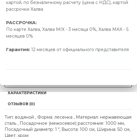
картой, по безналичному расчету (цена с НДС), картой
рассрочки Халва
Новая цена
Старая цена
Экономия
710.00 р.
747.00 р.
37.00 р.
РАССРОЧКА:
По карте Халва, Халва MIX - 3 месяца 0%, Халва MAX - 5
месяцев 0%
-
+
Гарантия:
12 месяцев от официального представителя
КУПИТЬ В 1 КЛИК
В КОРЗИНУ
ОПИСАНИЕ
ХАРАКТЕРИСТИКИ
ОТЗЫВОВ (0)
Тип: водяной , Форма: лесенка , Материал: нержавеющая
сталь , Посадочное (межосевое) расстояние: 1000 мм,
Посадочный диаметр: 1 ", Высота: 100 см, Ширина: 50 см,
Цвет: хром