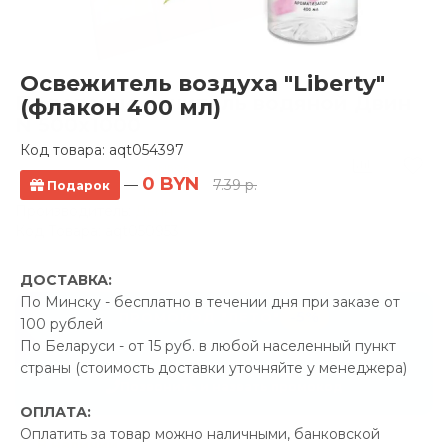
Освежитель воздуха "Liberty"
Полотенцесушитель водяной Двин
(флакон 400 мл)
N 500x1000
Код товара:
aqt054397
0 отзывов
0 BYN
—
7.39 р.
Подарок
Производитель:
Двин
Код Товара: aqt050953
ДОСТАВКА:
По Минску - бесплатно в течении дня при заказе от
-5%
ПРОМОКОД "ЛЕТО"
100 рублей
По Беларуси - от 15 руб. в любой населенный пункт
37.00 р.
Экономия
страны (стоимость доставки уточняйте у менеджера)
Позвонить и назвать промокод
ОПЛАТА:
Оплатить за товар можно наличными, банковской
В наличии