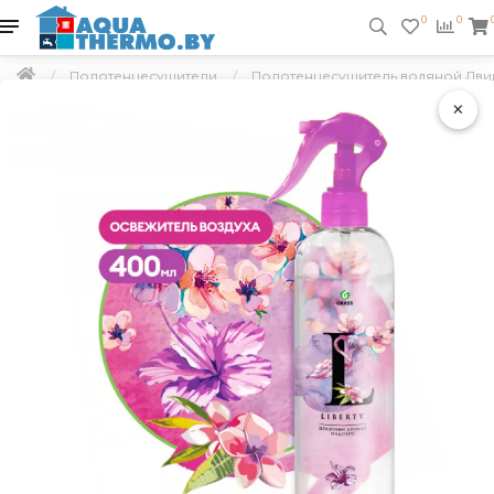
0
0
Полотенцесушители
Полотенцесушитель водяной Дви
×
Подарок
Скидка 5 %
Бесплатная доставка по РБ