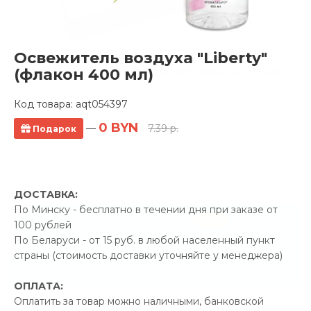
Освежитель воздуха "Liberty"
Полотенцесушитель водяной Двин
(флакон 400 мл)
TG 500x800
Код товара:
aqt054397
0 отзывов
0 BYN
—
7.39 р.
Подарок
Производитель:
Двин
Код Товара: aqt053815
ДОСТАВКА:
По Минску - бесплатно в течении дня при заказе от
-5%
ПРОМОКОД "ЛЕТО"
100 рублей
По Беларуси - от 15 руб. в любой населенный пункт
34.00 р.
Экономия
страны (стоимость доставки уточняйте у менеджера)
Позвонить и назвать промокод
ОПЛАТА:
Оплатить за товар можно наличными, банковской
В наличии