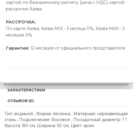
картой, по безналичному расчету (цена с НДС), картой
рассрочки Халва
Новая цена
Старая цена
Экономия
641.00 р.
675.00 р.
34.00 р.
РАССРОЧКА:
По карте Халва, Халва MIX - 3 месяца 0%, Халва MAX - 5
месяцев 0%
-
+
Гарантия:
12 месяцев от официального представителя
КУПИТЬ В 1 КЛИК
В КОРЗИНУ
ОПИСАНИЕ
ХАРАКТЕРИСТИКИ
ОТЗЫВОВ (0)
Тип: водяной , Форма: лесенка , Материал: нержавеющая
сталь , Подключение: боковое , Посадочный диаметр: 1 ",
Высота: 80 см, Ширина: 50 см, Цвет: хром