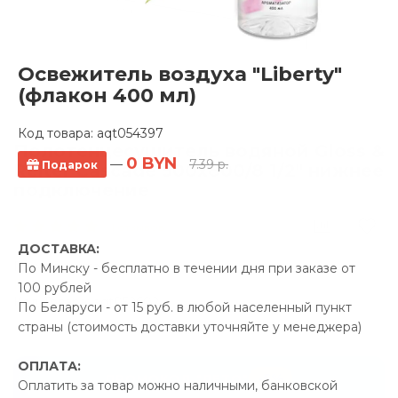
Освежитель воздуха "Liberty"
(флакон 400 мл)
Код товара:
aqt054397
Полотенцесушитель водяной Gloss &
0 BYN
—
7.39 р.
Подарок
Reiter Cascade 500х800/8 1/2" нижнее
подключение
1 отзывов
ДОСТАВКА:
Производитель:
Gloss &
По Минску - бесплатно в течении дня при заказе от
Reiter
100 рублей
Код Товара: aqt052602
По Беларуси - от 15 руб. в любой населенный пункт
страны (стоимость доставки уточняйте у менеджера)
ОПЛАТА:
-5%
ПРОМОКОД "ЛЕТО"
Оплатить за товар можно наличными, банковской