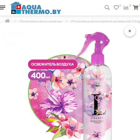
0
0
Полотенцесушители
Полотенцесушитель водяной Gloss 
×
Подарок
Скидка 5 %
Бесплатная доставка по РБ