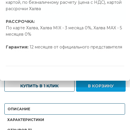
картой, по безналичному расчету (цена с НДС), картой
44.00 р.
Экономия
рассрочки Халва
Позвонить и назвать промокод
РАССРОЧКА:
По карте Халва, Халва MIX - 3 месяца 0%, Халва MAX - 5
В наличии
месяцев 0%
Новая цена
Старая цена
Экономия
Гарантия:
12 месяцев от официального представителя
838.00 р.
882.00 р.
44.00 р.
-
+
КУПИТЬ В 1 КЛИК
В КОРЗИНУ
ОПИСАНИЕ
ХАРАКТЕРИСТИКИ