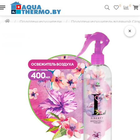
0
0
Полотенцесушители
Полотенцесушитель водяной Gloss 
×
Подарок
Скидка 5 %
Бесплатная доставка по РБ