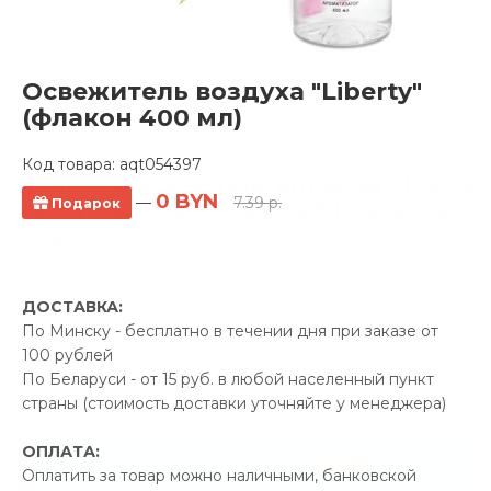
Освежитель воздуха "Liberty"
(флакон 400 мл)
Код товара:
aqt054397
Полотенцесушитель водяной Gloss &
0 BYN
—
7.39 р.
Подарок
Reiter Cascade 500х800/8 1" нижнее
подключение
1 отзывов
ДОСТАВКА:
Производитель:
Gloss &
По Минску - бесплатно в течении дня при заказе от
Reiter
100 рублей
Код Товара: aqt052695
По Беларуси - от 15 руб. в любой населенный пункт
страны (стоимость доставки уточняйте у менеджера)
ОПЛАТА:
-5%
ПРОМОКОД "ЛЕТО"
Оплатить за товар можно наличными, банковской