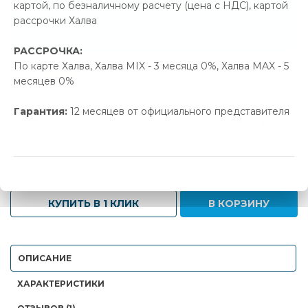
картой, по безналичному расчету (цена с НДС), картой
44.00 р.
Экономия
рассрочки Халва
Позвонить и назвать промокод
РАССРОЧКА:
По карте Халва, Халва MIX - 3 месяца 0%, Халва MAX - 5
В наличии
месяцев 0%
Новая цена
Старая цена
Экономия
Гарантия:
12 месяцев от официального представителя
838.00 р.
882.00 р.
44.00 р.
-
+
КУПИТЬ В 1 КЛИК
В КОРЗИНУ
ОПИСАНИЕ
ХАРАКТЕРИСТИКИ