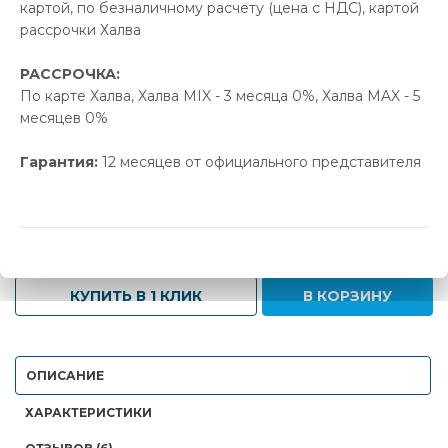
картой, по безналичному расчету (цена с НДС), картой
33.00 р.
Экономия
рассрочки Халва
Позвонить и назвать промокод
РАССРОЧКА:
По карте Халва, Халва MIX - 3 месяца 0%, Халва MAX - 5
В наличии
месяцев 0%
Новая цена
Старая цена
Экономия
Гарантия:
12 месяцев от официального представителя
626.00 р.
659.00 р.
33.00 р.
-
+
КУПИТЬ В 1 КЛИК
В КОРЗИНУ
ОПИСАНИЕ
ХАРАКТЕРИСТИКИ