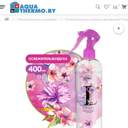
0
0
Полотенцесушители
Полотенцесушитель водяной Gloss 
×
Подарок
Скидка 5 %
Бесплатная доставка по РБ