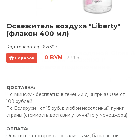
Освежитель воздуха "Liberty"
(флакон 400 мл)
Код товара:
aqt054397
Полотенцесушитель водяной Gloss &
0 BYN
—
7.39 р.
Подарок
Reiter Liza lux LeRi 500х800 1"
боковое правое подключение
6 отзывов
ДОСТАВКА:
Производитель:
Gloss &
По Минску - бесплатно в течении дня при заказе от
Reiter
100 рублей
Код Товара: aqt052678
По Беларуси - от 15 руб. в любой населенный пункт
страны (стоимость доставки уточняйте у менеджера)
ОПЛАТА:
-5%
ПРОМОКОД "ЛЕТО"
Оплатить за товар можно наличными, банковской