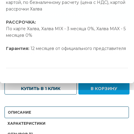
картой, по безналичному расчету (цена с НДС), картой
22.00 р.
Экономия
рассрочки Халва
Позвонить и назвать промокод
РАССРОЧКА:
По карте Халва, Халва MIX - 3 месяца 0%, Халва MAX - 5
В наличии
месяцев 0%
Новая цена
Старая цена
Экономия
Гарантия:
12 месяцев от официального представителя
409.00 р.
431.00 р.
22.00 р.
-
+
КУПИТЬ В 1 КЛИК
В КОРЗИНУ
ОПИСАНИЕ
ХАРАКТЕРИСТИКИ