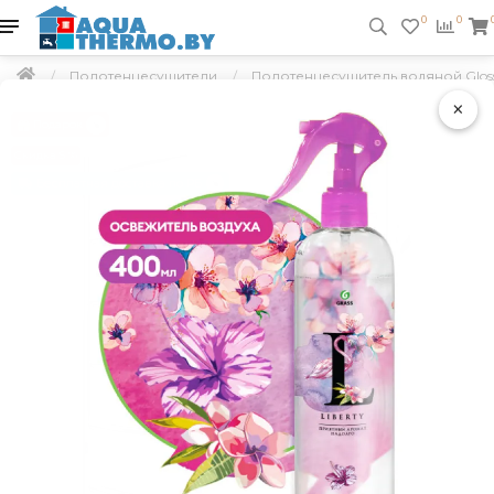
0
0
Полотенцесушители
Полотенцесушитель водяной Gloss 
×
Подарок
Скидка 5 %
Бесплатная доставка по РБ