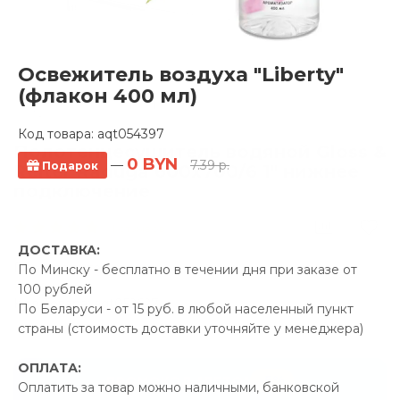
Освежитель воздуха "Liberty"
(флакон 400 мл)
Код товара:
aqt054397
Полотенцесушитель водяной Gloss &
0 BYN
—
7.39 р.
Подарок
Reiter Raduga 600х700/6 1" нижнее
подключение
1 отзывов
ДОСТАВКА:
Производитель:
Gloss &
По Минску - бесплатно в течении дня при заказе от
Reiter
100 рублей
Код Товара: aqt052627
По Беларуси - от 15 руб. в любой населенный пункт
страны (стоимость доставки уточняйте у менеджера)
ОПЛАТА:
-5%
ПРОМОКОД "ЛЕТО"
Оплатить за товар можно наличными, банковской