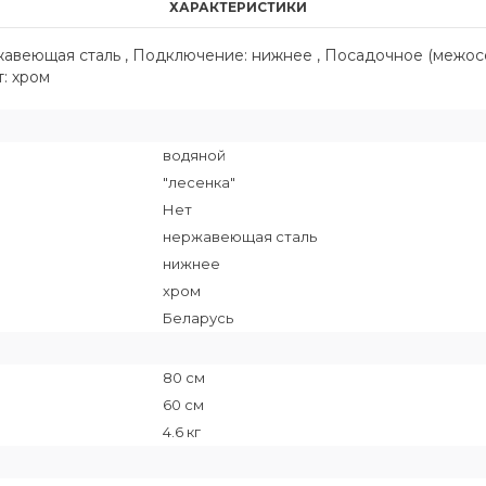
ХАРАКТЕРИСТИКИ
ржавеющая сталь , Подключение: нижнее , Посадочное (межос
т: хром
водяной
"лесенка"
Нет
нержавеющая сталь
нижнее
хром
Беларусь
80 см
60 см
4.6 кг