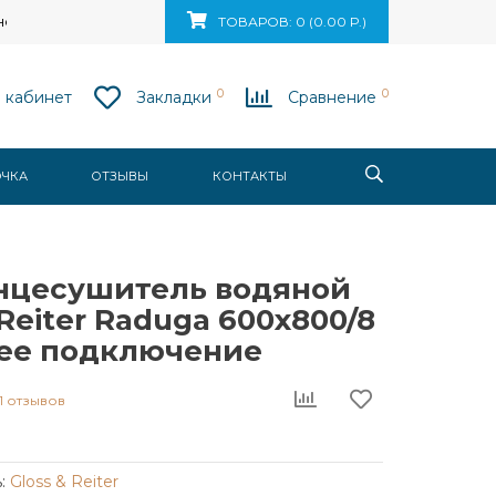
ск, ул. Ваупшасова, д. 10, пом. 131
ТОВАРОВ: 0 (0.00 Р.)
0
0
 кабинет
Закладки
Сравнение
ОЧКА
ОТЗЫВЫ
КОНТАКТЫ
нцесушитель водяной
 Reiter Raduga 600х800/8
нее подключение
1 отзывов
:
Gloss & Reiter