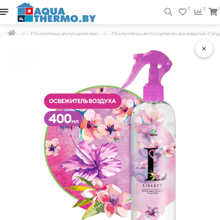
0
0
Полотенцесушители
Полотенцесушитель водяной Gloss &
×
Подарок
Скидка 5 %
Бесплатно по Минску