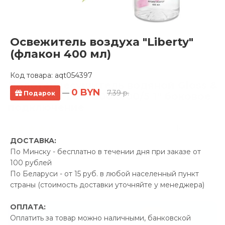
Освежитель воздуха "Liberty"
(флакон 400 мл)
Код товара:
aqt054397
Полотенцесушитель водяной Gloss &
0 BYN
—
7.39 р.
Подарок
Reiter Skif LeRi 500х600/5 1" боковое
подключение
1 отзывов
ДОСТАВКА:
Производитель:
Gloss &
По Минску - бесплатно в течении дня при заказе от
Reiter
100 рублей
Код Товара: aqt052511
По Беларуси - от 15 руб. в любой населенный пункт
страны (стоимость доставки уточняйте у менеджера)
ОПЛАТА:
-5%
ПРОМОКОД "ЛЕТО"
Оплатить за товар можно наличными, банковской