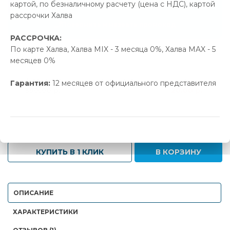
картой, по безналичному расчету (цена с НДС), картой
20.00 р.
Экономия
рассрочки Халва
Позвонить и назвать промокод
РАССРОЧКА:
По карте Халва, Халва MIX - 3 месяца 0%, Халва MAX - 5
В наличии
месяцев 0%
Новая цена
Старая цена
Экономия
Гарантия:
12 месяцев от официального представителя
390.00 р.
410.00 р.
20.00 р.
-
+
КУПИТЬ В 1 КЛИК
В КОРЗИНУ
ОПИСАНИЕ
ХАРАКТЕРИСТИКИ