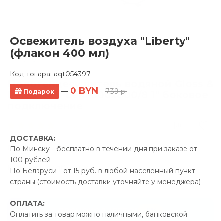
Освежитель воздуха "Liberty"
(флакон 400 мл)
Код товара:
aqt054397
Полотенцесушитель водяной Gloss &
0 BYN
—
7.39 р.
Подарок
Reiter Skif LeRi 500х800/8 1" боковое
подключение
1 отзывов
ДОСТАВКА:
Производитель:
Gloss &
По Минску - бесплатно в течении дня при заказе от
Reiter
100 рублей
Код Товара: aqt052508
По Беларуси - от 15 руб. в любой населенный пункт
страны (стоимость доставки уточняйте у менеджера)
ОПЛАТА:
-5%
ПРОМОКОД "ЛЕТО"
Оплатить за товар можно наличными, банковской