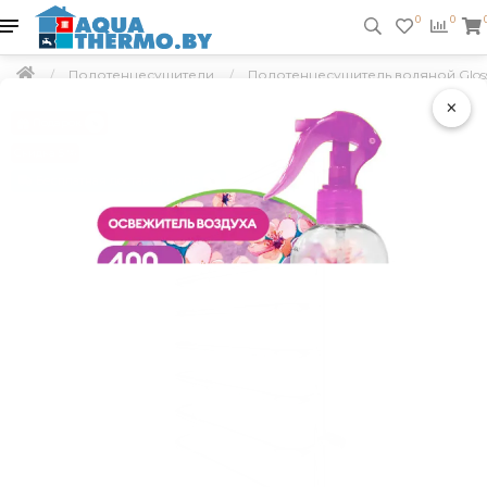
0
0
Полотенцесушители
Полотенцесушитель водяной Gloss 
×
Подарок
Скидка 5 %
Бесплатная доставка по РБ