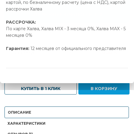
картой, по безналичному расчету (цена с НДС), картой
29.00 р.
Экономия
рассрочки Халва
Позвонить и назвать промокод
РАССРОЧКА:
По карте Халва, Халва MIX - 3 месяца 0%, Халва MAX - 5
В наличии
месяцев 0%
Новая цена
Старая цена
Экономия
Гарантия:
12 месяцев от официального представителя
544.00 р.
573.00 р.
29.00 р.
-
+
КУПИТЬ В 1 КЛИК
В КОРЗИНУ
ОПИСАНИЕ
ХАРАКТЕРИСТИКИ