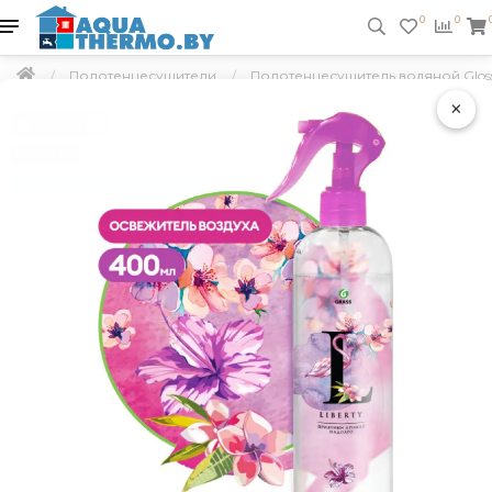
0
0
Полотенцесушители
Полотенцесушитель водяной Gloss 
×
Подарок
Скидка 5 %
Бесплатная доставка по РБ