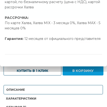
картой, по безналичному расчету (цена с НДС), картой
30.00 р.
Экономия
рассрочки Халва
Позвонить и назвать промокод
РАССРОЧКА:
По карте Халва, Халва MIX - 3 месяца 0%, Халва MAX - 5
В наличии
месяцев 0%
Новая цена
Старая цена
Экономия
Гарантия:
12 месяцев от официального представителя
574.00 р.
604.00 р.
30.00 р.
-
+
КУПИТЬ В 1 КЛИК
В КОРЗИНУ
ОПИСАНИЕ
ХАРАКТЕРИСТИКИ