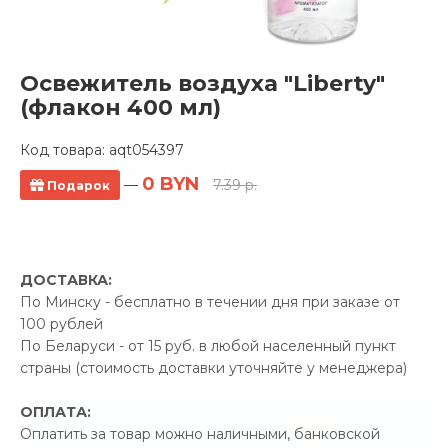
Освежитель воздуха "Liberty"
(флакон 400 мл)
Код товара:
aqt054397
Полотенцесушитель водяной Gloss &
0 BYN
—
7.39 р.
Подарок
Reiter Sky 500x700/6 1" нижнее
подключение
1 отзывов
ДОСТАВКА:
Производитель:
Gloss &
По Минску - бесплатно в течении дня при заказе от
Reiter
100 рублей
Код Товара: aqt052502
По Беларуси - от 15 руб. в любой населенный пункт
страны (стоимость доставки уточняйте у менеджера)
ОПЛАТА:
-5%
ПРОМОКОД "ЛЕТО"
Оплатить за товар можно наличными, банковской