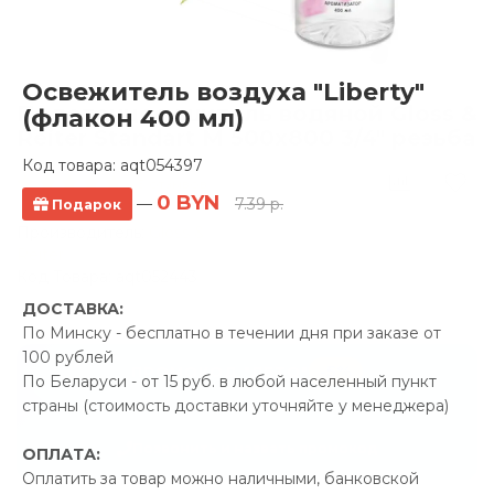
Освежитель воздуха "Liberty"
Полотенцесушитель водяной Gloss &
(флакон 400 мл)
Reiter Standart M 500х800 3/4" резьба
Код товара:
aqt054397
3 отзывов
0 BYN
—
7.39 р.
Подарок
Производитель:
Gloss &
Reiter
Код Товара: aqt052443
ДОСТАВКА:
По Минску - бесплатно в течении дня при заказе от
100 рублей
-5%
ПРОМОКОД "ЛЕТО"
По Беларуси - от 15 руб. в любой населенный пункт
8.19 р.
страны (стоимость доставки уточняйте у менеджера)
Экономия
Позвонить и назвать промокод
ОПЛАТА:
Оплатить за товар можно наличными, банковской