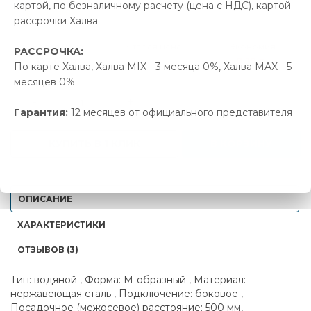
картой, по безналичному расчету (цена с НДС), картой
В наличии
рассрочки Халва
Новая цена
Старая цена
Экономия
РАССРОЧКА:
157.00 р.
165.19 р.
8.19 р.
По карте Халва, Халва MIX - 3 месяца 0%, Халва MAX - 5
месяцев 0%
-
+
Гарантия:
12 месяцев от официального представителя
КУПИТЬ В 1 КЛИК
В КОРЗИНУ
ОПИСАНИЕ
ХАРАКТЕРИСТИКИ
ОТЗЫВОВ (3)
Тип: водяной , Форма: М-образный , Материал:
нержавеющая сталь , Подключение: боковое ,
Посадочное (межосевое) расстояние: 500 мм,