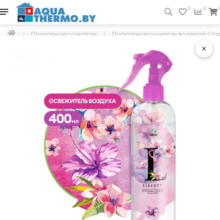
0
0
Полотенцесушители
Полотенцесушитель водяной Gloss &
×
Подарок
Скидка 5 %
Бесплатно по Минску