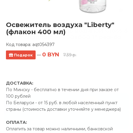
Освежитель воздуха "Liberty"
Полотенцесушитель водяной Gloss &
(флакон 400 мл)
Reiter Standart M 600х800 1" резьба
Код товара:
aqt054397
3 отзывов
0 BYN
—
7.39 р.
Подарок
Производитель:
Gloss &
Reiter
Код Товара: aqt052452
ДОСТАВКА:
По Минску - бесплатно в течении дня при заказе от
100 рублей
-5%
ПРОМОКОД "ЛЕТО"
По Беларуси - от 15 руб. в любой населенный пункт
12.00 р.
страны (стоимость доставки уточняйте у менеджера)
Экономия
Позвонить и назвать промокод
ОПЛАТА:
Оплатить за товар можно наличными, банковской