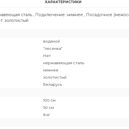
ХАРАКТЕРИСТИКИ
ржавеющая сталь , Подключение: нижнее , Посадочное (межос
ет: золотистый
водяной
"лесенка"
Нет
нержавеющая сталь
нижнее
золотистый
Беларусь
100 см
50 см
6 кг