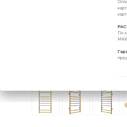
Опла
карт
карт
РАС
По к
MAX 
Гар
пре