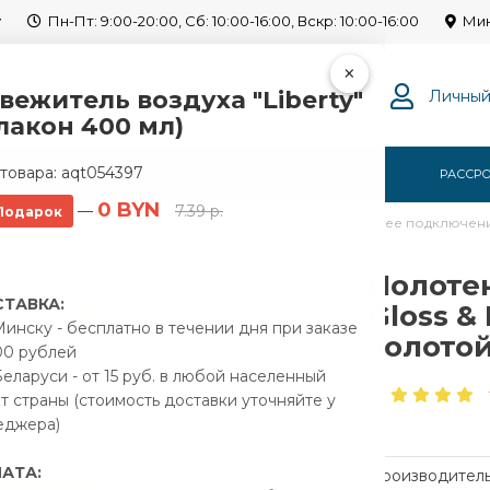
y
Пн-Пт: 9:00-20:00, Сб: 10:00-16:00, Вскр: 10:00-16:00
Мин
×
вежитель воздуха "Liberty"
Личный
лакон 400 мл)
товара:
aqt054397
Г
О НАС
ОПЛАТА
ДОСТАВКА
РАССР
0 BYN
—
7.39 р.
Подарок
одяной Gloss & Reiter Terra 500х1000/9 1" золотой нижнее подключен
Полоте
ТАВКА:
Gloss & 
инску - бесплатно в течении дня при заказе
золото
00 рублей
еларуси - от 15 руб. в любой населенный
т страны (стоимость доставки уточняйте у
еджера)
АТА:
Производитель