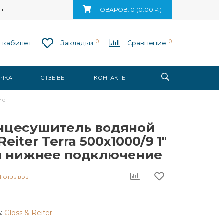
ск, ул. Ваупшасова, д. 10, пом. 131
ТОВАРОВ: 0 (0.00 Р.)
0
0
 кабинет
Закладки
Сравнение
ОЧКА
ОТЗЫВЫ
КОНТАКТЫ
ие
нцесушитель водяной
Reiter Terra 500х1000/9 1"
й нижнее подключение
1 отзывов
:
Gloss & Reiter