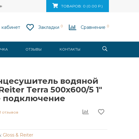
ск, ул. Ваупшасова, д. 10, пом. 131
ТОВАРОВ: 0 (0.00 Р.)
0
0
 кабинет
Закладки
Сравнение
ОЧКА
ОТЗЫВЫ
КОНТАКТЫ
нцесушитель водяной
Reiter Terra 500x600/5 1"
 подключение
1 отзывов
:
Gloss & Reiter