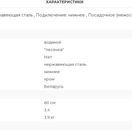
ХАРАКТЕРИСТИКИ
ржавеющая сталь , Подключение: нижнее , Посадочное (межос
водяной
"лесенка"
Нет
нержавеющая сталь
нижнее
хром
Беларусь
60 см
3 л
3.9 кг