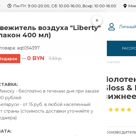
y
Пн-Пт: 9:00-20:00, Сб: 10:00-16:00, Вскр: 10:00-16:00
Мин
×
вежитель воздуха "Liberty"
Личный
лакон 400 мл)
товара:
aqt054397
Г
О НАС
ОПЛАТА
ДОСТАВКА
РАССР
0 BYN
—
7.39 р.
Подарок
одяной Gloss & Reiter Terra 500x600/5 1" нижнее подключение
Полоте
ТАВКА:
Gloss & 
инску - бесплатно в течении дня при заказе
нижнее
00 рублей
еларуси - от 15 руб. в любой населенный
т страны (стоимость доставки уточняйте у
еджера)
АТА:
Производитель