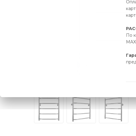
Опла
карт
карт
РАС
По к
MAX 
Гар
пре