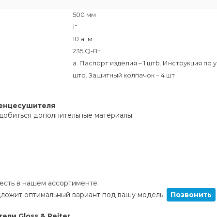
500 мм
1"
10 атм
235 Q-Вт
a. Паспорт изделия – 1 штb. Инструкция по
штd. Защитный колпачок – 4 шт
тенцесушителя
добиться дополнительные материалы:
сть в нашем ассортименте.
ложит оптимальный вариант под вашу модель.
Позвонить
ли Gloss & Reiter