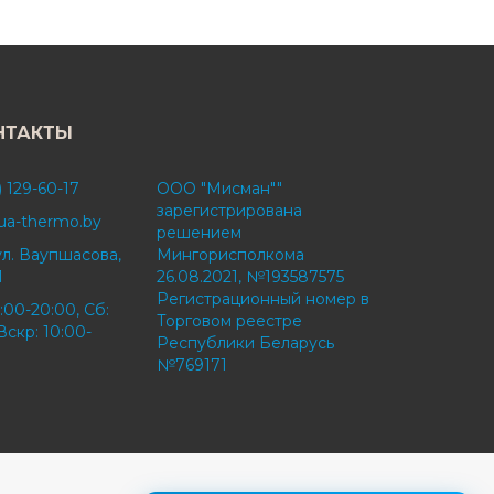
НТАКТЫ
) 129-60-17
ООО "Мисман""
зарегистрирована
ua-thermo.by
решением
ул. Ваупшасова,
Мингорисполкома
1
26.08.2021, №193587575
Регистрационный номер в
:00-20:00, Сб:
Торговом реестре
Вскр: 10:00-
Республики Беларусь
№769171