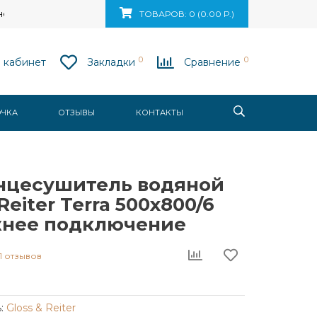
ск, ул. Ваупшасова, д. 10, пом. 131
ТОВАРОВ: 0 (0.00 Р.)
0
0
 кабинет
Закладки
Сравнение
ОЧКА
ОТЗЫВЫ
КОНТАКТЫ
нцесушитель водяной
Reiter Terra 500х800/6
ижнее подключение
1 отзывов
:
Gloss & Reiter