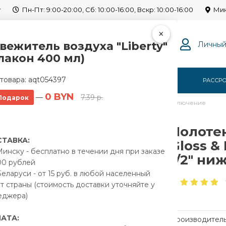
y
Пн-Пт: 9:00-20:00, Сб: 10:00-16:00, Вскр: 10:00-16:00
Мин
×
вежитель воздуха "Liberty"
Личный
лакон 400 мл)
товара:
aqt054397
Г
О НАС
ОПЛАТА
ДОСТАВКА
РАССР
0 BYN
—
7.39 р.
Подарок
дяной Gloss & Reiter Terra 500х800/6 1/2" нижнее подключение
Полоте
ТАВКА:
Gloss & 
инску - бесплатно в течении дня при заказе
1/2" н
00 рублей
еларуси - от 15 руб. в любой населенный
т страны (стоимость доставки уточняйте у
еджера)
АТА:
Производитель