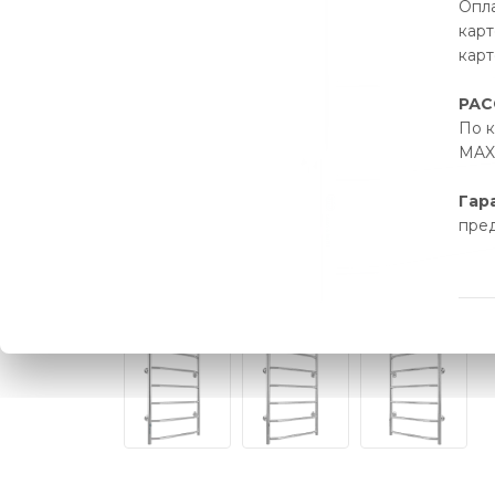
Опла
карт
карт
РАС
По к
MAX 
Гар
пре