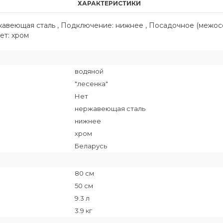
ХАРАКТЕРИСТИКИ
ржавеющая сталь , Подключение: нижнее , Посадочное (межос
вет: хром
водяной
"лесенка"
Нет
нержавеющая сталь
нижнее
хром
Беларусь
80 см
50 см
9.3 л
3.9 кг