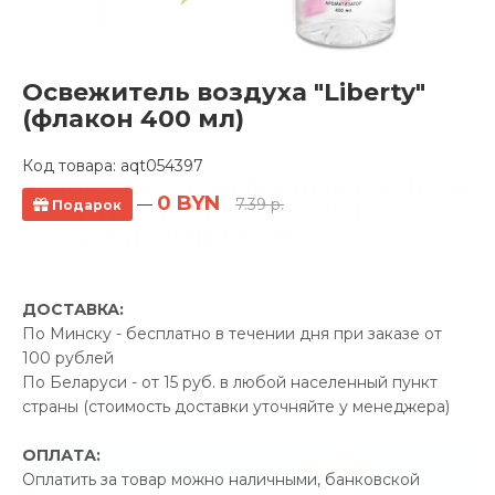
Освежитель воздуха "Liberty"
(флакон 400 мл)
Код товара:
aqt054397
Полотенцесушитель водяной Gloss &
0 BYN
—
7.39 р.
Подарок
Reiter Terra LeRi 500х800/8 1"
боковое подключение
1 отзывов
ДОСТАВКА:
Производитель:
Gloss &
По Минску - бесплатно в течении дня при заказе от
Reiter
100 рублей
Код Товара: aqt052635
По Беларуси - от 15 руб. в любой населенный пункт
страны (стоимость доставки уточняйте у менеджера)
ОПЛАТА:
-5%
ПРОМОКОД "ЛЕТО"
Оплатить за товар можно наличными, банковской