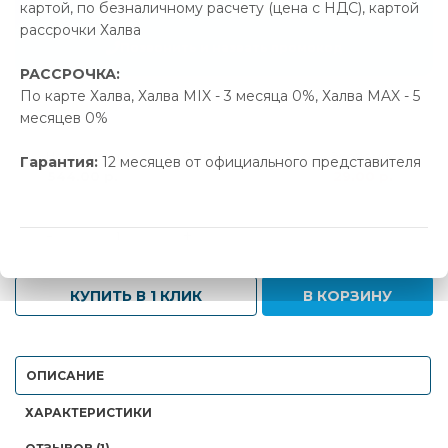
картой, по безналичному расчету (цена с НДС), картой
29.00 р.
Экономия
рассрочки Халва
Позвонить и назвать промокод
РАССРОЧКА:
По карте Халва, Халва MIX - 3 месяца 0%, Халва MAX - 5
В наличии
месяцев 0%
Новая цена
Старая цена
Экономия
Гарантия:
12 месяцев от официального представителя
544.00 р.
573.00 р.
29.00 р.
-
+
КУПИТЬ В 1 КЛИК
В КОРЗИНУ
ОПИСАНИЕ
ХАРАКТЕРИСТИКИ