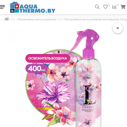
0
0
Полотенцесушители
Полотенцесушитель водяной Gloss 
×
Подарок
Скидка 5 %
Бесплатная доставка по РБ