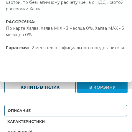
картой, по безналичному расчету (цена с НДС), картой
32.00 р.
Экономия
рассрочки Халва
Позвонить и назвать промокод
РАССРОЧКА:
По карте Халва, Халва MIX - 3 месяца 0%, Халва MAX - 5
В наличии
месяцев 0%
Новая цена
Старая цена
Экономия
Гарантия:
12 месяцев от официального представителя
603.00 р.
635.00 р.
32.00 р.
-
+
КУПИТЬ В 1 КЛИК
В КОРЗИНУ
ОПИСАНИЕ
ХАРАКТЕРИСТИКИ