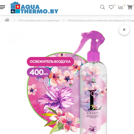
0
0
Полотенцесушители
Полотенцесушитель водяной Gloss 
×
Подарок
Скидка 5 %
Бесплатная доставка по РБ