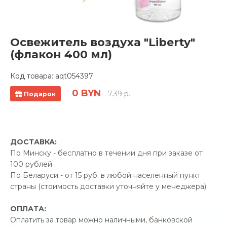
Освежитель воздуха "Liberty"
(флакон 400 мл)
Код товара:
aqt054397
Полотенцесушитель водяной Gloss &
0 BYN
—
7.39 р.
Подарок
Reiter Terra lux 500х800 1" нижнее
подключение
1 отзывов
ДОСТАВКА:
Производитель:
Gloss &
По Минску - бесплатно в течении дня при заказе от
Reiter
100 рублей
Код Товара: aqt052492
По Беларуси - от 15 руб. в любой населенный пункт
страны (стоимость доставки уточняйте у менеджера)
ОПЛАТА:
-5%
ПРОМОКОД "ЛЕТО"
Оплатить за товар можно наличными, банковской