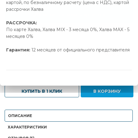
картой, по безналичному расчету (цена с НДС), картой
16.00 р.
Экономия
рассрочки Халва
Позвонить и назвать промокод
РАССРОЧКА:
По карте Халва, Халва MIX - 3 месяца 0%, Халва MAX - 5
В наличии
месяцев 0%
Новая цена
Старая цена
Экономия
Гарантия:
12 месяцев от официального представителя
310.00 р.
326.00 р.
16.00 р.
-
+
КУПИТЬ В 1 КЛИК
В КОРЗИНУ
ОПИСАНИЕ
ХАРАКТЕРИСТИКИ