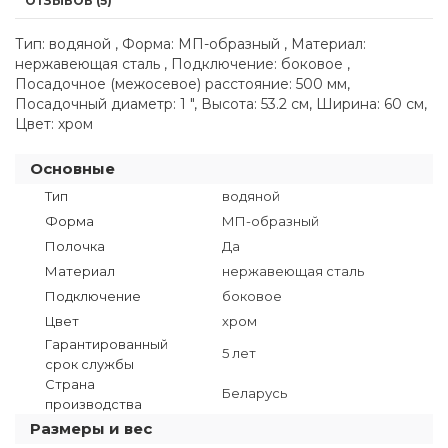
ОТЗЫВОВ (5)
Тип: водяной , Форма: МП-образный , Материал:
нержавеющая сталь , Подключение: боковое ,
Посадочное (межосевое) расстояние: 500 мм,
Посадочный диаметр: 1 ", Высота: 53.2 см, Ширина: 60 см,
Цвет: хром
Основные
Тип
водяной
Форма
МП-образный
Полочка
Да
Материал
нержавеющая сталь
Подключение
боковое
Цвет
хром
Гарантированный
5 лет
срок службы
Страна
Беларусь
производства
Размеры и вес