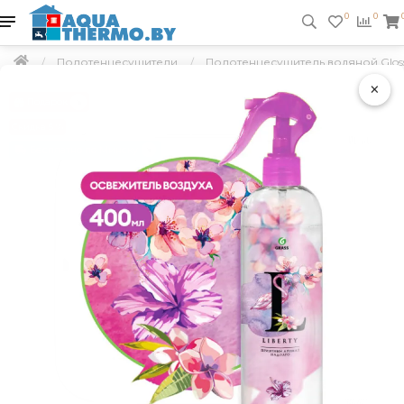
0
0
Полотенцесушители
Полотенцесушитель водяной Gloss &
×
Подарок
Скидка 5 %
Бесплатно по Минску