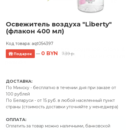
Освежитель воздуха "Liberty"
(флакон 400 мл)
Код товара:
aqt054397
Полотенцесушитель водяной Gloss &
0 BYN
—
7.39 р.
Подарок
Reiter Twist 500x600 (1").1 удлиненная
резьба
5 отзывов
ДОСТАВКА:
Производитель:
Gloss &
По Минску - бесплатно в течении дня при заказе от
Reiter
100 рублей
Код Товара: aqt052653
По Беларуси - от 15 руб. в любой населенный пункт
страны (стоимость доставки уточняйте у менеджера)
ОПЛАТА:
-5%
ПРОМОКОД "ЛЕТО"
Оплатить за товар можно наличными, банковской