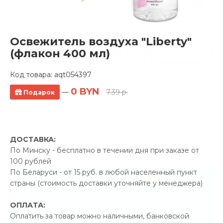
Освежитель воздуха "Liberty"
Полотенцесушитель водяной Gloss &
(флакон 400 мл)
Reiter Twist 500x700 (1").1 удлиненная
резьба
Код товара:
aqt054397
0 BYN
—
7.39 р.
Подарок
5 отзывов
Производитель:
Gloss &
Reiter
Код Товара: aqt052648
ДОСТАВКА:
По Минску - бесплатно в течении дня при заказе от
100 рублей
По Беларуси - от 15 руб. в любой населенный пункт
-5%
ПРОМОКОД "ЛЕТО"
страны (стоимость доставки уточняйте у менеджера)
19.00 р.
Экономия
ОПЛАТА:
Позвонить и назвать промокод
Оплатить за товар можно наличными, банковской