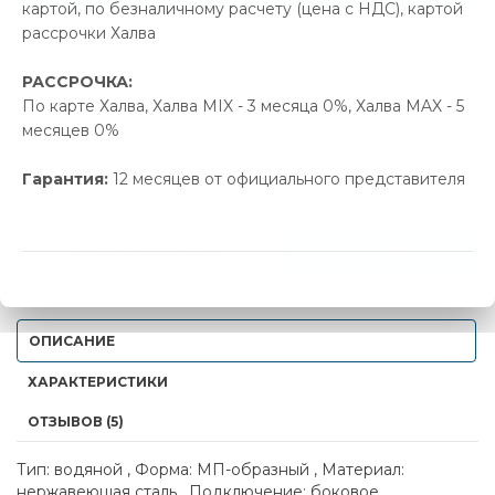
картой, по безналичному расчету (цена с НДС), картой
рассрочки Халва
В наличии
РАССРОЧКА:
Новая цена
Старая цена
Экономия
По карте Халва, Халва MIX - 3 месяца 0%, Халва MAX - 5
356.00 р.
375.00 р.
19.00 р.
месяцев 0%
Гарантия:
12 месяцев от официального представителя
-
+
КУПИТЬ В 1 КЛИК
В КОРЗИНУ
ОПИСАНИЕ
ХАРАКТЕРИСТИКИ
ОТЗЫВОВ (5)
Тип: водяной , Форма: МП-образный , Материал:
нержавеющая сталь , Подключение: боковое ,