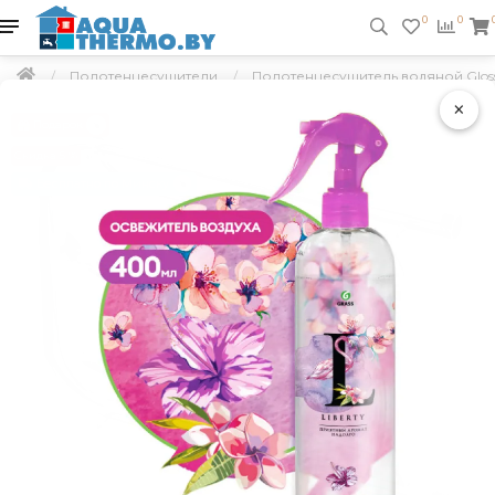
0
0
Полотенцесушители
Полотенцесушитель водяной Gloss &
×
Подарок
Скидка 5 %
Бесплатно по Минску