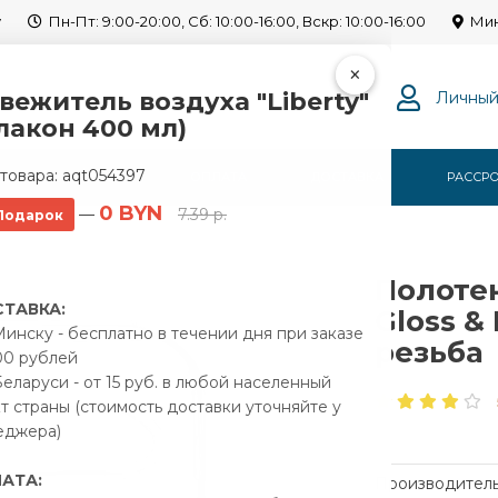
y
Пн-Пт: 9:00-20:00, Сб: 10:00-16:00, Вскр: 10:00-16:00
Мин
×
вежитель воздуха "Liberty"
Личный
лакон 400 мл)
товара:
aqt054397
Г
О НАС
ОПЛАТА
ДОСТАВКА
РАССР
0 BYN
—
7.39 р.
Подарок
дяной Gloss & Reiter Twist 600x600 1" резьба
Полоте
ТАВКА:
Gloss & 
инску - бесплатно в течении дня при заказе
резьба
00 рублей
еларуси - от 15 руб. в любой населенный
т страны (стоимость доставки уточняйте у
еджера)
АТА:
Производитель