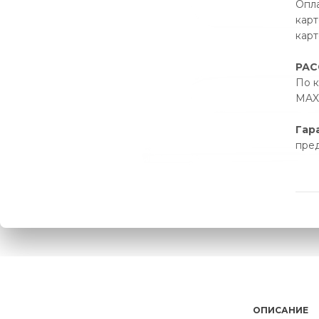
Опла
карт
карт
РАС
По к
MAX 
Гар
пре
ОПИСАНИЕ