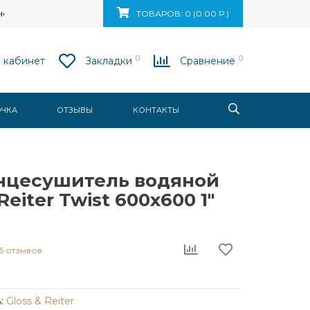
ск, ул. Ваупшасова, д. 10, пом. 131
ТОВАРОВ: 0 (0.00 Р.)
0
0
 кабинет
Закладки
Сравнение
ОЧКА
ОТЗЫВЫ
КОНТАКТЫ
нцесушитель водяной
Reiter Twist 600x600 1"
5 отзывов
:
Gloss & Reiter