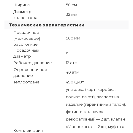
Ширина
50 см
Диаметр
32 мм
коллектора
Технические характеристики
Посадочное
500 мм
(межосевое)
расстояние
Посадочный
1"
диаметр
Рабочее давление
12 атм
Опрессовочное
40 атм
давление
Теплоотдача
490 Q-Вт
упаковка (карт. коробка,
полиэт. пакет), паспорт на
изделие (гарантийный талон),
фитинги: колпачок
декоративный — 2 шт, клапан
«Маевского» — 2 шт, муфта с
Комплектация