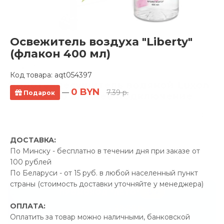
Освежитель воздуха "Liberty"
(флакон 400 мл)
Код товара:
aqt054397
Полотенцесушитель водяной Luxon
0 BYN
—
7.39 р.
Подарок
J 1000x500 нижнее подключение
0 отзывов
Производитель:
Luxon
ДОСТАВКА:
Код Товара: aqt050927
По Минску - бесплатно в течении дня при заказе от
100 рублей
По Беларуси - от 15 руб. в любой населенный пункт
страны (стоимость доставки уточняйте у менеджера)
-5%
ПРОМОКОД "ЛЕТО"
ОПЛАТА:
26.00 р.
Экономия
Оплатить за товар можно наличными, банковской