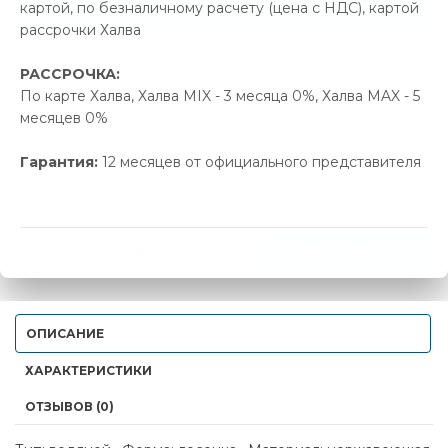
Позвонить и назвать промокод
картой, по безналичному расчету (цена с НДС), картой
рассрочки Халва
В наличии
РАССРОЧКА:
По карте Халва, Халва MIX - 3 месяца 0%, Халва MAX - 5
Новая цена
Старая цена
Экономия
месяцев 0%
497.00 р.
523.00 р.
26.00 р.
Гарантия:
12 месяцев от официального представителя
-
+
КУПИТЬ В 1 КЛИК
В КОРЗИНУ
ОПИСАНИЕ
ХАРАКТЕРИСТИКИ
ОТЗЫВОВ (0)