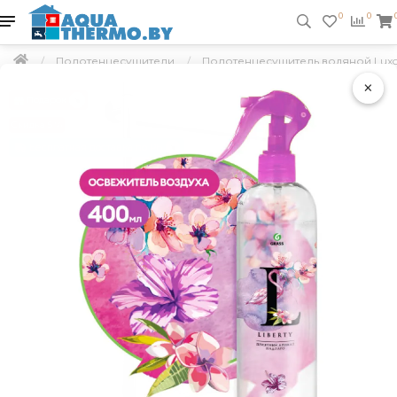
0
0
Полотенцесушители
Полотенцесушитель водяной Luxo
×
Подарок
Скидка 5 %
Бесплатная доставка по РБ