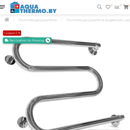
0
0
Полотенцесушители
Полотенцесушитель водяной Luxo
Скидка 5 %
Бесплатно по Минску