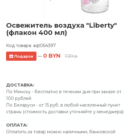
Освежитель воздуха "Liberty"
Полотенцесушитель водяной Luxon
(флакон 400 мл)
R 800x500 нижнее подключение
Код товара:
aqt054397
0 отзывов
0 BYN
—
7.39 р.
Подарок
Производитель:
Luxon
Код Товара: aqt053796
ДОСТАВКА:
По Минску - бесплатно в течении дня при заказе от
-5%
ПРОМОКОД "ЛЕТО"
100 рублей
По Беларуси - от 15 руб. в любой населенный пункт
22.00 р.
Экономия
страны (стоимость доставки уточняйте у менеджера)
Позвонить и назвать промокод
ОПЛАТА:
Оплатить за товар можно наличными, банковской
В наличии