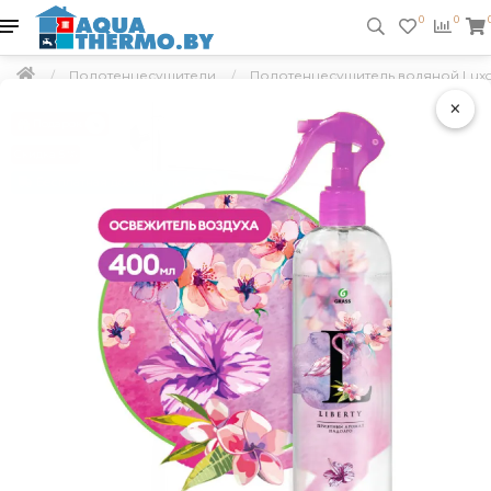
0
0
Полотенцесушители
Полотенцесушитель водяной Lux
×
Подарок
Скидка 5 %
Бесплатная доставка по РБ