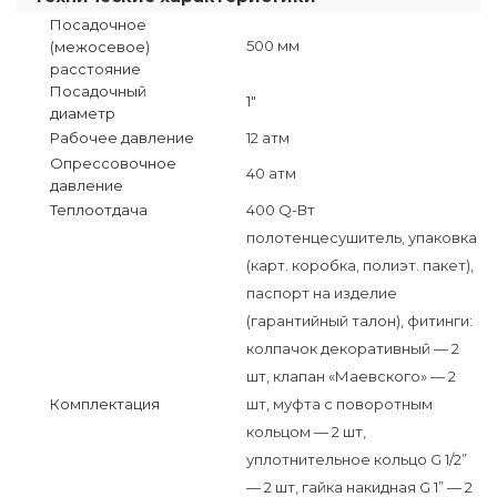
Посадочное
500 мм
(межосевое)
расстояние
Посадочный
1"
диаметр
Рабочее давление
12 атм
Опрессовочное
40 атм
давление
Теплоотдача
400 Q-Вт
полотенцесушитель, упаковка
(карт. коробка, полиэт. пакет),
паспорт на изделие
(гарантийный талон), фитинги:
колпачок декоративный — 2
шт, клапан «Маевского» — 2
Комплектация
шт, муфта с поворотным
кольцом — 2 шт,
уплотнительное кольцо G 1/2”
— 2 шт, гайка накидная G 1” — 2