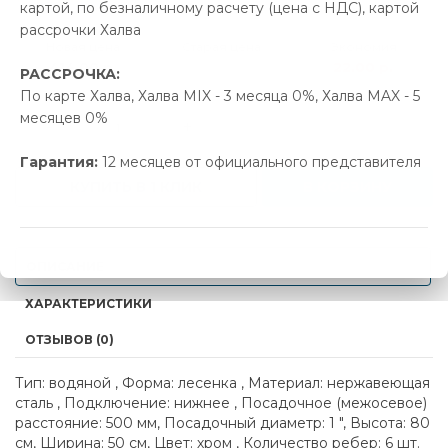
картой, по безналичному расчету (цена с НДС), картой
рассрочки Халва
Новая цена
Старая цена
Экономия
414.00 р.
436.00 р.
22.00 р.
РАССРОЧКА:
По карте Халва, Халва MIX - 3 месяца 0%, Халва MAX - 5
месяцев 0%
-
+
Гарантия:
12 месяцев от официального представителя
КУПИТЬ В 1 КЛИК
В КОРЗИНУ
ОПИСАНИЕ
ХАРАКТЕРИСТИКИ
ОТЗЫВОВ (0)
Тип: водяной , Форма: лесенка , Материал: нержавеющая
сталь , Подключение: нижнее , Посадочное (межосевое)
расстояние: 500 мм, Посадочный диаметр: 1 ", Высота: 80
см, Ширина: 50 см, Цвет: хром , Количество ребер: 6 шт.