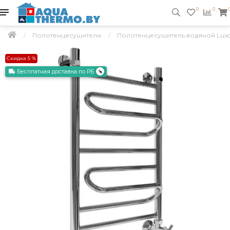
0
0
Полотенцесушители
Полотенцесушитель водяной Lux
Скидка 5 %
Бесплатная доставка по РБ