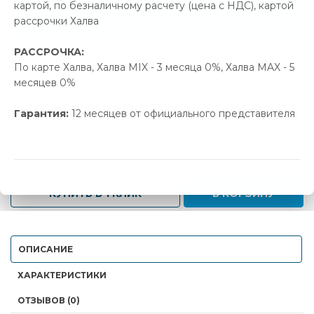
картой, по безналичному расчету (цена с НДС), картой
Позвонить и назвать промокод
рассрочки Халва
РАССРОЧКА:
В наличии
По карте Халва, Халва MIX - 3 месяца 0%, Халва MAX - 5
месяцев 0%
Новая цена
Старая цена
Экономия
185.00 р.
195.00 р.
10.00 р.
Гарантия:
12 месяцев от официального представителя
-
+
КУПИТЬ В 1 КЛИК
В КОРЗИНУ
ОПИСАНИЕ
ХАРАКТЕРИСТИКИ
ОТЗЫВОВ (0)