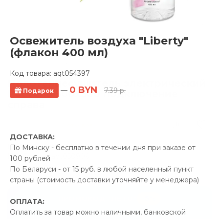
Освежитель воздуха "Liberty"
(флакон 400 мл)
Код товара:
aqt054397
Полотенцесушитель электрический
0 BYN
—
7.39 р.
Подарок
Ростела 500x500 подключение
справа
0 отзывов
ДОСТАВКА:
Производитель:
Ростела
По Минску - бесплатно в течении дня при заказе от
Код Товара: aqt050906
100 рублей
По Беларуси - от 15 руб. в любой населенный пункт
страны (стоимость доставки уточняйте у менеджера)
-5%
ПРОМОКОД "ЛЕТО"
ОПЛАТА:
Оплатить за товар можно наличными, банковской
10.00 р.
Экономия