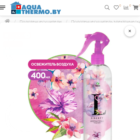
0
0
Полотенцесушители
Полотенцесушитель электрически
×
Подарок
Скидка 5 %
Бесплатно по Минску