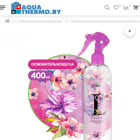
0
0
Полотенцесушители
Полотенцесушитель водяной Рост
×
Подарок
Скидка 5 %
Бесплатная доставка по РБ