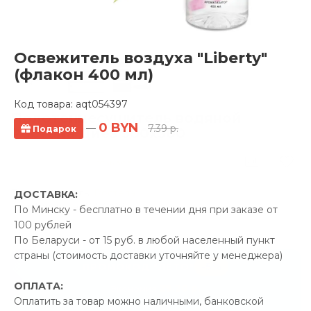
Освежитель воздуха "Liberty"
(флакон 400 мл)
Код товара:
aqt054397
Полотенцесушитель водяной
0 BYN
—
7.39 р.
Подарок
Ростела Диез 500x500
0 отзывов
Производитель:
Ростела
ДОСТАВКА:
Код Товара: aqt053288
По Минску - бесплатно в течении дня при заказе от
100 рублей
По Беларуси - от 15 руб. в любой населенный пункт
страны (стоимость доставки уточняйте у менеджера)
-5%
ПРОМОКОД "ЛЕТО"
ОПЛАТА:
29.20 р.
Экономия
Оплатить за товар можно наличными, банковской