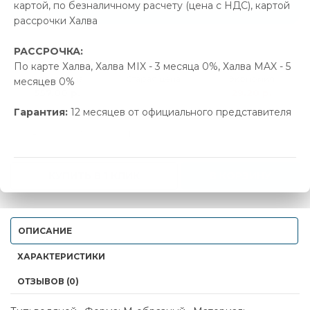
Позвонить и назвать промокод
картой, по безналичному расчету (цена с НДС), картой
рассрочки Халва
В наличии
РАССРОЧКА:
По карте Халва, Халва MIX - 3 месяца 0%, Халва MAX - 5
Новая цена
Старая цена
Экономия
месяцев 0%
557.00 р.
586.20 р.
29.20 р.
Гарантия:
12 месяцев от официального представителя
-
+
КУПИТЬ В 1 КЛИК
В КОРЗИНУ
ОПИСАНИЕ
ХАРАКТЕРИСТИКИ
ОТЗЫВОВ (0)