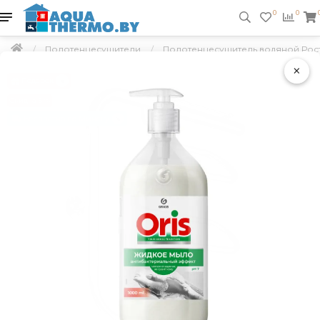
0
0
Полотенцесушители
Полотенцесушитель водяной Рост
×
Подарок
Скидка 5 %
Бесплатно по Минску