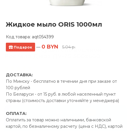
Жидкое мыло ORIS 1000мл
Код товара:
aqt054399
0 BYN
—
5.04 р.
Подарок
Полотенцесушитель водяной
Ростела Джаз ДУ-25 500x600
5 отзывов
ДОСТАВКА:
Производитель:
Ростела
По Минску - бесплатно в течении дня при заказе от
Код Товара: aqt030525
100 рублей
По Беларуси - от 15 руб. в любой населенный пункт
страны (стоимость доставки уточняйте у менеджера)
-5%
ПРОМОКОД "ЛЕТО"
ОПЛАТА:
Оплатить за товар можно наличными, банковской
12.61 р.
Экономия
картой, по безналичному расчету (цена с НДС), картой