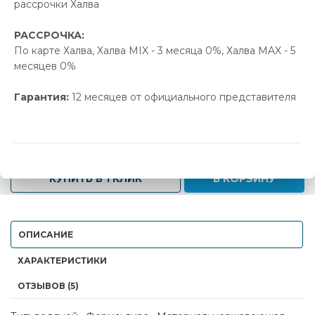
рассрочки Халва
Позвонить и назвать промокод
РАССРОЧКА:
В наличии
По карте Халва, Халва MIX - 3 месяца 0%, Халва MAX - 5
месяцев 0%
Новая цена
Старая цена
Экономия
247.00 р.
259.61 р.
12.61 р.
Гарантия:
12 месяцев от официального представителя
-
+
КУПИТЬ В 1 КЛИК
В КОРЗИНУ
ОПИСАНИЕ
ХАРАКТЕРИСТИКИ
ОТЗЫВОВ (5)