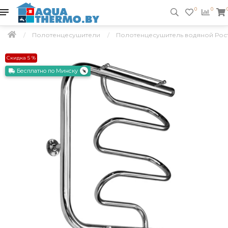
0
0
Полотенцесушители
Полотенцесушитель водяной Рост
Скидка 5 %
Бесплатно по Минску