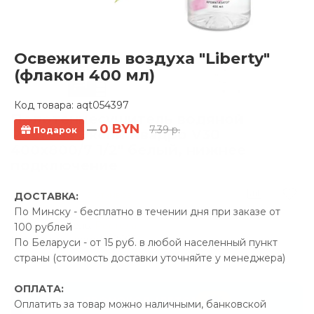
Освежитель воздуха "Liberty"
(флакон 400 мл)
Код товара:
aqt054397
Полотенцесушитель водяной
0 BYN
—
7.39 р.
Подарок
Ростела Экспи Квадро V30
400x800/7 1/2" белый, нижнее
подключение
3 отзывов
ДОСТАВКА:
По Минску - бесплатно в течении дня при заказе от
Производитель:
Ростела
100 рублей
Код Товара: qprod_50667
По Беларуси - от 15 руб. в любой населенный пункт
страны (стоимость доставки уточняйте у менеджера)
ОПЛАТА:
-5%
ПРОМОКОД "ЛЕТО"
Оплатить за товар можно наличными, банковской