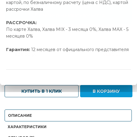
картой, по безналичному расчету (цена с НДС), картой
41.80 р.
Экономия
рассрочки Халва
Позвонить и назвать промокод
РАССРОЧКА:
По карте Халва, Халва MIX - 3 месяца 0%, Халва MAX - 5
В наличии
месяцев 0%
Новая цена
Старая цена
Экономия
Гарантия:
12 месяцев от официального представителя
803.00 р.
844.80 р.
41.80 р.
-
+
КУПИТЬ В 1 КЛИК
В КОРЗИНУ
ОПИСАНИЕ
ХАРАКТЕРИСТИКИ