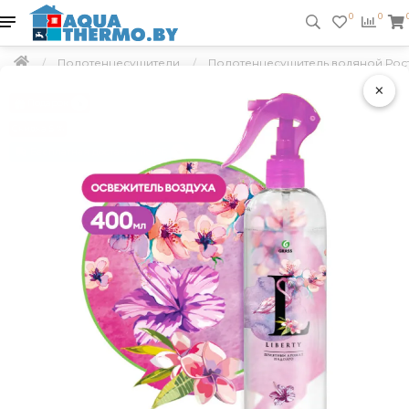
0
0
Полотенцесушители
Полотенцесушитель водяной Рост
×
Подарок
Скидка 5 %
Бесплатная доставка по РБ