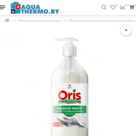
0
0
Полотенцесушители
Полотенцесушитель водяной Рост
×
Подарок
Скидка 5 %
Бесплатно по Минску