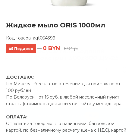
Жидкое мыло ORIS 1000мл
Код товара:
aqt054399
0 BYN
—
5.04 р.
Подарок
Полотенцесушитель водяной
Ростела Фокстрот 500x800 ДУ-25
0 отзывов
ДОСТАВКА:
Производитель:
Ростела
По Минску - бесплатно в течении дня при заказе от
Код Товара: aqt030518
100 рублей
По Беларуси - от 15 руб. в любой населенный пункт
страны (стоимость доставки уточняйте у менеджера)
-5%
ПРОМОКОД "ЛЕТО"
ОПЛАТА:
Оплатить за товар можно наличными, банковской
14.27 р.
Экономия
картой, по безналичному расчету (цена с НДС), картой