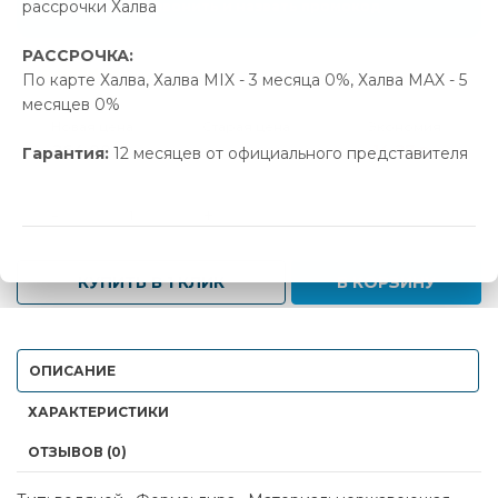
рассрочки Халва
Позвонить и назвать промокод
РАССРОЧКА:
В наличии
По карте Халва, Халва MIX - 3 месяца 0%, Халва MAX - 5
месяцев 0%
Новая цена
Старая цена
Экономия
264.00 р.
278.27 р.
14.27 р.
Гарантия:
12 месяцев от официального представителя
-
+
КУПИТЬ В 1 КЛИК
В КОРЗИНУ
ОПИСАНИЕ
ХАРАКТЕРИСТИКИ
ОТЗЫВОВ (0)