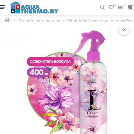
0
0
Полотенцесушители
Полотенцесушитель водяной Рост
×
Подарок
Скидка 5 %
Бесплатная доставка по РБ