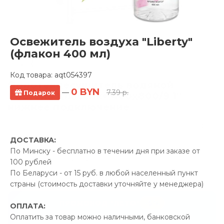
Освежитель воздуха "Liberty"
(флакон 400 мл)
Код товара:
aqt054397
Полотенцесушитель водяной
0 BYN
—
7.39 р.
Подарок
Ростела Классик+ 400x800/9 1"
нижнее подключение
0 отзывов
ДОСТАВКА:
Производитель:
Ростела
По Минску - бесплатно в течении дня при заказе от
Код Товара: aqt050864
100 рублей
По Беларуси - от 15 руб. в любой населенный пункт
страны (стоимость доставки уточняйте у менеджера)
-5%
ПРОМОКОД "ЛЕТО"
ОПЛАТА:
Оплатить за товар можно наличными, банковской
25.56 р.
Экономия