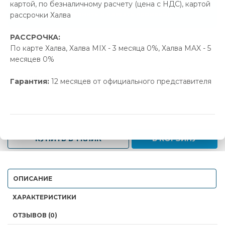
картой, по безналичному расчету (цена с НДС), картой
Позвонить и назвать промокод
рассрочки Халва
РАССРОЧКА:
В наличии
По карте Халва, Халва MIX - 3 месяца 0%, Халва MAX - 5
месяцев 0%
Новая цена
Старая цена
Экономия
477.00 р.
502.56 р.
25.56 р.
Гарантия:
12 месяцев от официального представителя
-
+
КУПИТЬ В 1 КЛИК
В КОРЗИНУ
ОПИСАНИЕ
ХАРАКТЕРИСТИКИ
ОТЗЫВОВ (0)