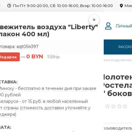
y
Пн-Пт: 9:00-20:00, Сб: 10:00-16:00, Вскр: 10:00-16:00
Мин
×
вежитель воздуха "Liberty"
Личный
лакон 400 мл)
товара:
aqt054397
Г
О НАС
ОПЛАТА
ДОСТАВКА
РАССР
0 BYN
—
7.39 р.
Подарок
водяной Ростела Классик+ 400x1000/10 1" боковое левое подключе
Полоте
ТАВКА:
Ростела
инску - бесплатно в течении дня при заказе
1" боко
00 рублей
еларуси - от 15 руб. в любой населенный
т страны (стоимость доставки уточняйте у
еджера)
АТА:
Производитель