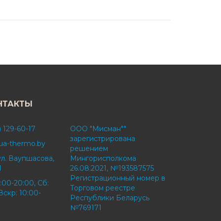
НТАКТЫ
) 129-60-17
ООО "Мисман""
зарегистрирована
ua-thermo.by
решением
ул. Ваупшасова,
Мингорисполкома
1
26.08.2021, №193587575
Регистрационный номер в
:00-20:00, Сб:
Торговом реестре
Вскр: 10:00-
Республики Беларусь
№769171