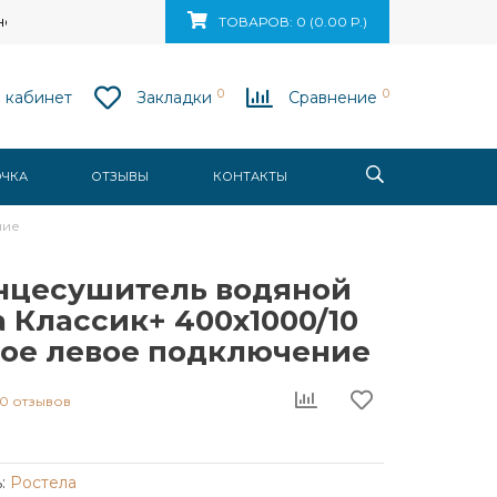
ск, ул. Ваупшасова, д. 10, пом. 131
ТОВАРОВ: 0 (0.00 Р.)
0
0
 кабинет
Закладки
Сравнение
ОЧКА
ОТЗЫВЫ
КОНТАКТЫ
ние
нцесушитель водяной
 Классик+ 400x1000/10
вое левое подключение
0 отзывов
:
Ростела