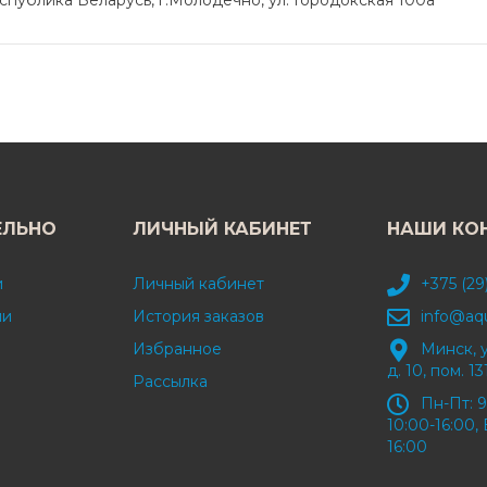
публика Беларусь, г.Молодечно, ул. Городокская 100а
ЕЛЬНО
ЛИЧНЫЙ КАБИНЕТ
НАШИ КО
и
Личный кабинет
+375 (29
ми
История заказов
info@aq
Избранное
Минск, 
д. 10, пом. 13
Рассылка
Пн-Пт: 9
10:00-16:00, 
16:00