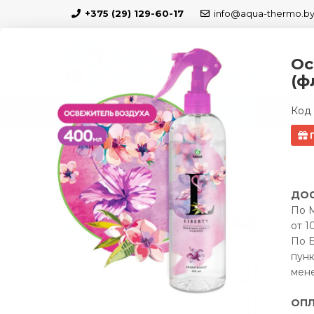
+375 (29) 129-60-17
info@aqua-thermo.b
Ос
(ф
Код 
КАТАЛОГ
БЛО
Полотенцесушители
Полотенцесушитель 
Подарок
ДОС
Скидка 5 %
По М
от 1
Бесплатная доставка по РБ
По Б
пунк
мен
ОПЛ