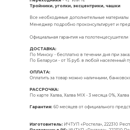
Переходники
- ½" или ¾"
Тройники, уголки, эксцентрики, чашки
Все необходимые дополнительные материалы е
Менеджер подробно проконсультирует и пред
Официальная гарантия на полотенцесушители Р
ДОСТАВКА:
По Минску - бесплатно в течении дня при зака
По Беларуси - от 15 руб. в любой населенный 
ОПЛАТА:
Оплатить за товар можно наличными, банковско
РАССРОЧКА:
По карте Халва, Халва MIX - 3 месяца 0%, Халв
Гарантия:
60 месяцев от официального предс
Изготовитель:
ИЧТУП «Ростела», 222310 Респу