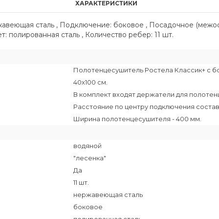
ХАРАКТЕРИСТИКИ
ржавеющая сталь , Подключение: боковое , Посадочное (межо
ет: полированная сталь , Количество ребер: 11 шт.
Полотенцесушитель Ростела Классик+ с б
40x100 см.
В комплект входят держатели для полотен
Расстояние по центру подключения состав
Ширина полотенцесушителя - 400 мм.
водяной
"лесенка"
Да
11 шт.
нержавеющая сталь
боковое