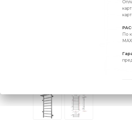
Опла
карт
карт
РАС
По к
MAX 
Гар
пре