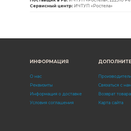
Поставщик в РБ:
ИЧТУП «Ростела», 222310 Рес
Сервисный центр:
ИЧТУП «Ростела»
ИНФОРМАЦИЯ
ДОПОЛНИТ
О нас
Производител
Реквизиты
Связаться с на
Информация о доставке
Возврат товара
Условия соглашения
Карта сайта