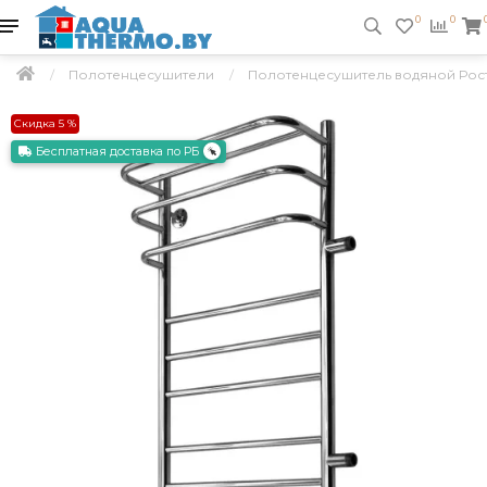
0
0
Полотенцесушители
Полотенцесушитель водяной Рост
Скидка 5 %
Бесплатная доставка по РБ