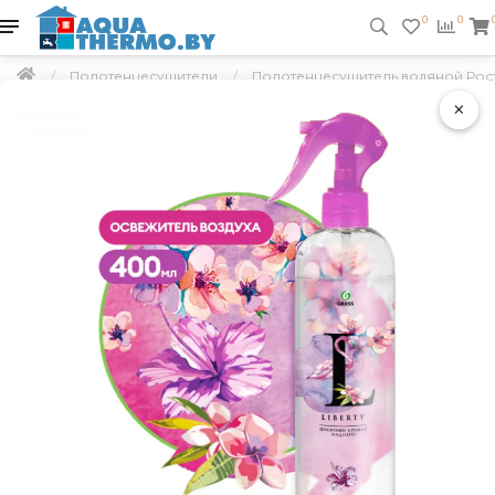
0
0
Полотенцесушители
Полотенцесушитель водяной Росте
×
Подарок
Скидка 5 %
Бесплатно по Минску