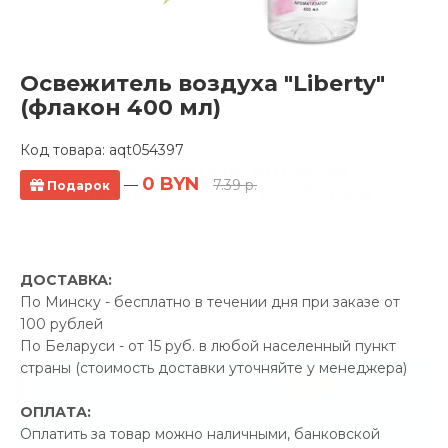
Освежитель воздуха "Liberty"
(флакон 400 мл)
Код товара:
aqt054397
Полотенцесушитель водяной
0 BYN
—
7.39 р.
Подарок
Ростела Мини 1200/2 1/2" белый
0 отзывов
Производитель:
Ростела
ДОСТАВКА:
Код Товара: qprod_50690
По Минску - бесплатно в течении дня при заказе от
100 рублей
По Беларуси - от 15 руб. в любой населенный пункт
страны (стоимость доставки уточняйте у менеджера)
-5%
ПРОМОКОД "ЛЕТО"
ОПЛАТА:
21.31 р.
Экономия
Оплатить за товар можно наличными, банковской