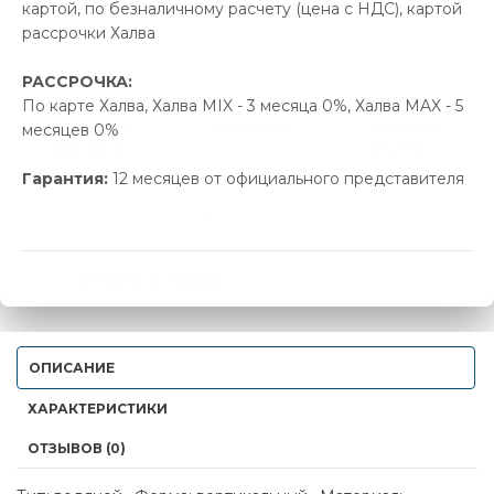
Позвонить и назвать промокод
картой, по безналичному расчету (цена с НДС), картой
рассрочки Халва
В наличии
РАССРОЧКА:
По карте Халва, Халва MIX - 3 месяца 0%, Халва MAX - 5
Новая цена
Старая цена
Экономия
месяцев 0%
395.00 р.
416.31 р.
21.31 р.
Гарантия:
12 месяцев от официального представителя
-
+
КУПИТЬ В 1 КЛИК
В КОРЗИНУ
ОПИСАНИЕ
ХАРАКТЕРИСТИКИ
ОТЗЫВОВ (0)