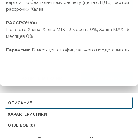
Позвонить и назвать промокод
картой, по безналичному расчету (цена с НДС), картой
рассрочки Халва
В наличии
РАССРОЧКА:
По карте Халва, Халва MIX - 3 месяца 0%, Халва MAX - 5
Новая цена
Старая цена
Экономия
месяцев 0%
559.00 р.
588.30 р.
29.30 р.
Гарантия:
12 месяцев от официального представителя
-
+
КУПИТЬ В 1 КЛИК
В КОРЗИНУ
ОПИСАНИЕ
ХАРАКТЕРИСТИКИ
ОТЗЫВОВ (0)