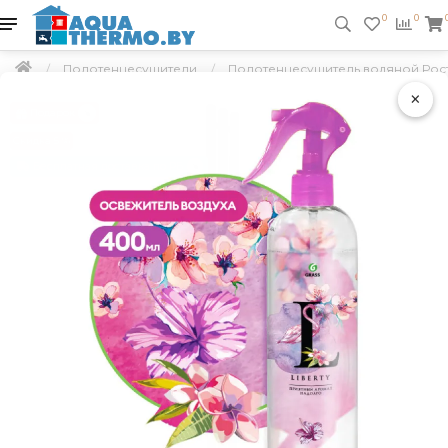
0
0
Полотенцесушители
Полотенцесушитель водяной Росте
×
Подарок
Скидка 5 %
Бесплатная доставка по РБ