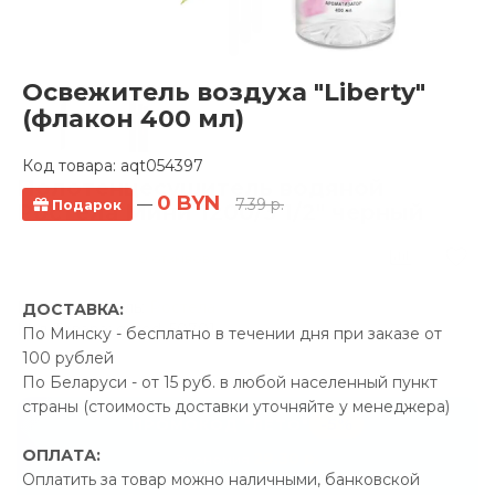
Освежитель воздуха "Liberty"
(флакон 400 мл)
Код товара:
aqt054397
Полотенцесушитель водяной
0 BYN
—
7.39 р.
Подарок
Ростела Мини 1200/3 1/2" черный
0 отзывов
Производитель:
Ростела
ДОСТАВКА:
Код Товара: qprod_50701
По Минску - бесплатно в течении дня при заказе от
100 рублей
По Беларуси - от 15 руб. в любой населенный пункт
страны (стоимость доставки уточняйте у менеджера)
-5%
ПРОМОКОД "ЛЕТО"
ОПЛАТА:
29.30 р.
Экономия
Оплатить за товар можно наличными, банковской