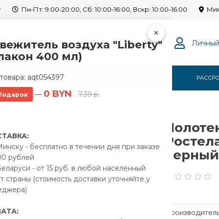
y
Пн-Пт: 9:00-20:00, Сб: 10:00-16:00, Вскр: 10:00-16:00
Мин
×
вежитель воздуха "Liberty"
Личный
лакон 400 мл)
товара:
aqt054397
Г
О НАС
ОПЛАТА
ДОСТАВКА
РАССР
0 BYN
—
7.39 р.
Подарок
одяной Ростела Мини 1500/3 1/2" черный
Полоте
ТАВКА:
Ростела
инску - бесплатно в течении дня при заказе
черный
00 рублей
еларуси - от 15 руб. в любой населенный
т страны (стоимость доставки уточняйте у
еджера)
АТА:
Производитель