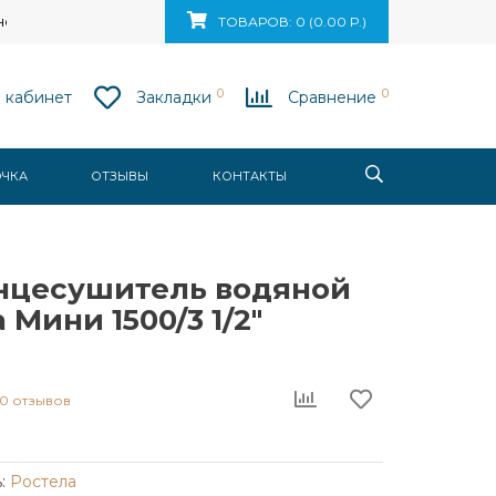
ск, ул. Ваупшасова, д. 10, пом. 131
ТОВАРОВ: 0 (0.00 Р.)
0
0
 кабинет
Закладки
Сравнение
ОЧКА
ОТЗЫВЫ
КОНТАКТЫ
нцесушитель водяной
 Мини 1500/3 1/2"
0 отзывов
:
Ростела