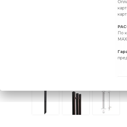
Опла
карт
карт
РАС
По к
MAX 
Гар
пре