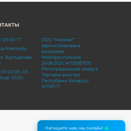
НТАКТЫ
) 129-60-17
ООО "Мисман""
зарегистрирована
ua-thermo.by
решением
ул. Ваупшасова,
Мингорисполкома
1
26.08.2021, №193587575
Регистрационный номер в
:00-20:00, Сб:
Торговом реестре
Вскр: 10:00-
Республики Беларусь
№769171
Напишите нам, мы онлайн!