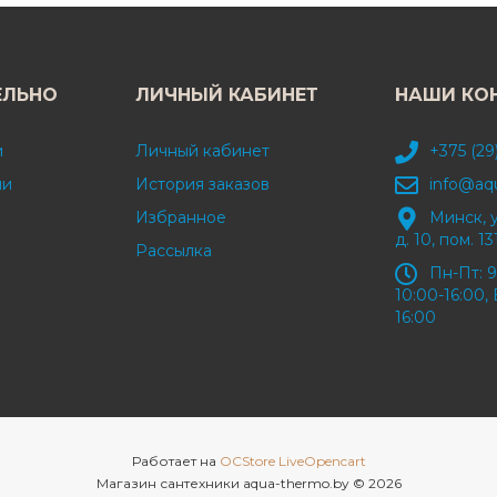
ЕЛЬНО
ЛИЧНЫЙ КАБИНЕТ
НАШИ КО
и
Личный кабинет
+375 (29
ми
История заказов
info@aq
Избранное
Минск, 
д. 10, пом. 13
Рассылка
Пн-Пт: 9
10:00-16:00, 
16:00
Работает на
OCStore LiveOpencart
Магазин сантехники aqua-thermo.by © 2026