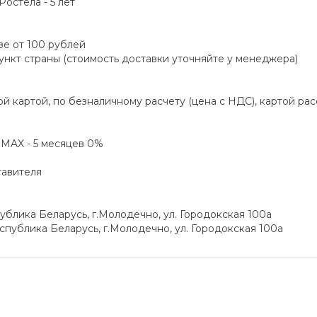
остела - 5 лет
зе от 100 рублей
пункт страны (стоимость доставки уточняйте у менеджера)
й картой, по безналичному расчету (цена с НДС), картой ра
а MAX - 5 месяцев 0%
тавителя
блика Беларусь, г.Молодечно, ул. Городокская 100а
публика Беларусь, г.Молодечно, ул. Городокская 100а