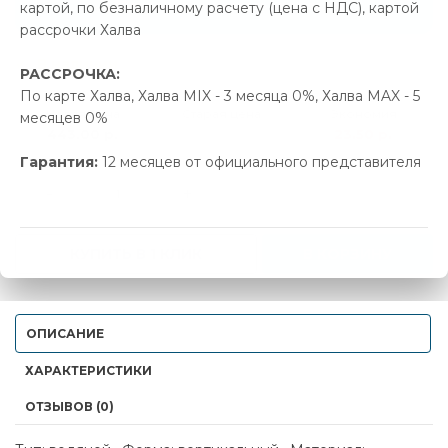
Позвонить и назвать промокод
картой, по безналичному расчету (цена с НДС), картой
рассрочки Халва
В наличии
РАССРОЧКА:
По карте Халва, Халва MIX - 3 месяца 0%, Халва MAX - 5
Новая цена
Старая цена
Экономия
месяцев 0%
443.00 р.
466.50 р.
23.50 р.
Гарантия:
12 месяцев от официального представителя
-
+
КУПИТЬ В 1 КЛИК
В КОРЗИНУ
ОПИСАНИЕ
ХАРАКТЕРИСТИКИ
ОТЗЫВОВ (0)