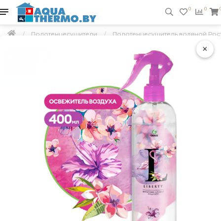
0
0
Полотенцесушители
Полотенцесушитель водяной Росте
×
Подарок
Скидка 5 %
Бесплатная доставка по РБ