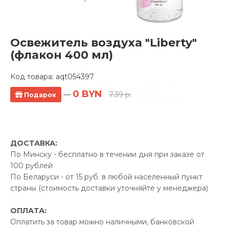
Освежитель воздуха "Liberty"
(флакон 400 мл)
Код товара:
aqt054397
Полотенцесушитель водяной
0 BYN
—
7.39 р.
Подарок
Ростела Мини 600/3 1/2" белый
0 отзывов
Производитель:
Ростела
ДОСТАВКА:
Код Товара: qprod_50693
По Минску - бесплатно в течении дня при заказе от
100 рублей
По Беларуси - от 15 руб. в любой населенный пункт
страны (стоимость доставки уточняйте у менеджера)
-5%
ПРОМОКОД "ЛЕТО"
ОПЛАТА:
23.50 р.
Экономия
Оплатить за товар можно наличными, банковской