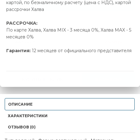
Позвонить и назвать промокод
картой, по безналичному расчету (цена с НДС), картой
рассрочки Халва
В наличии
РАССРОЧКА:
По карте Халва, Халва MIX - 3 месяца 0%, Халва MAX - 5
Новая цена
Старая цена
Экономия
месяцев 0%
443.00 р.
466.50 р.
23.50 р.
Гарантия:
12 месяцев от официального представителя
-
+
КУПИТЬ В 1 КЛИК
В КОРЗИНУ
ОПИСАНИЕ
ХАРАКТЕРИСТИКИ
ОТЗЫВОВ (0)