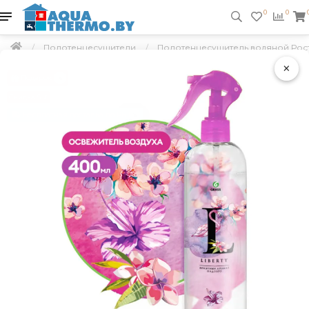
0
0
Полотенцесушители
Полотенцесушитель водяной Росте
×
Подарок
Скидка 5 %
Бесплатная доставка по РБ