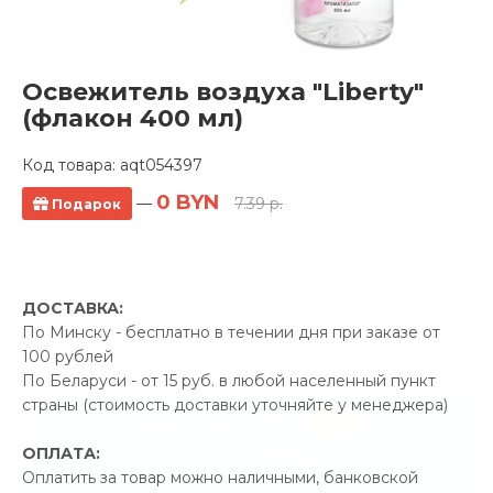
Освежитель воздуха "Liberty"
(флакон 400 мл)
Код товара:
aqt054397
Полотенцесушитель водяной
0 BYN
—
7.39 р.
Подарок
Ростела Мини 600/3 1/2" черный
0 отзывов
Производитель:
Ростела
ДОСТАВКА:
Код Товара: qprod_50700
По Минску - бесплатно в течении дня при заказе от
100 рублей
По Беларуси - от 15 руб. в любой населенный пункт
страны (стоимость доставки уточняйте у менеджера)
-5%
ПРОМОКОД "ЛЕТО"
ОПЛАТА:
23.50 р.
Экономия
Оплатить за товар можно наличными, банковской