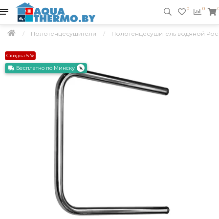
0
0
Полотенцесушители
Полотенцесушитель водяной Рост
Скидка 5 %
Бесплатно по Минску