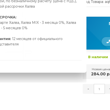
ой, по безналичному расчету (цена с НДС),
Код Товара: aq
ой рассрочки Халва
СРОЧКА:
арте Халва, Халва MIX - 3 месяца 0%, Халва
- 5 месяцев 0%
антия:
12 месяцев от официального
дставителя
В наличии
Новая цена
284.00 р
-