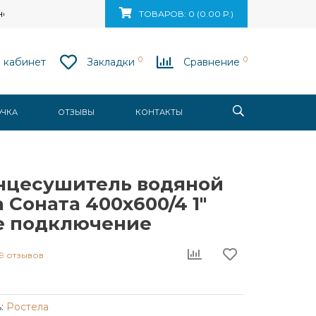
ск, ул. Ваупшасова, д. 10, пом. 131
ТОВАРОВ: 0 (0.00 Р.)
0
0
 кабинет
Закладки
Сравнение
ОЧКА
ОТЗЫВЫ
КОНТАКТЫ
нцесушитель водяной
 Соната 400x600/4 1"
е подключение
9 отзывов
:
Ростела