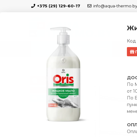
+375 (29) 129-60-17
info@aqua-thermo.b
Жи
Код 
КАТАЛОГ
БЛО
Полотенцесушители
Полотенцесушитель 
ДОС
Подарок
По М
Скидка 5 %
от 1
По Б
Бесплатно по Минску
пунк
мен
ОПЛ
Опла