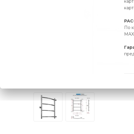
карт
карт
РАС
По к
MAX 
Гар
пре