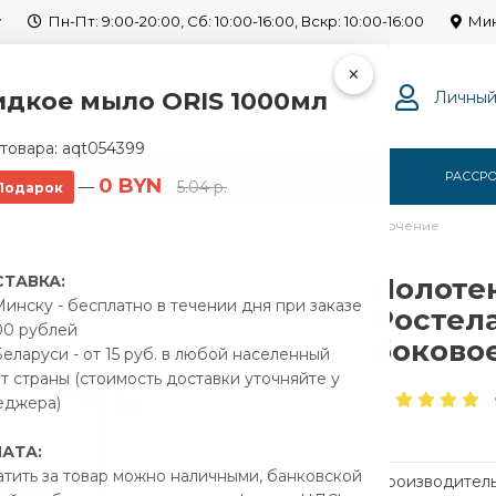
y
Пн-Пт: 9:00-20:00, Сб: 10:00-16:00, Вскр: 10:00-16:00
Мин
×
дкое мыло ORIS 1000мл
Личный
товара:
aqt054399
Г
О НАС
ОПЛАТА
ДОСТАВКА
РАССР
0 BYN
—
5.04 р.
Подарок
водяной Ростела Соната 400x600/4 1" боковое подключение
ТАВКА:
Полоте
инску - бесплатно в течении дня при заказе
Ростела
00 рублей
боково
еларуси - от 15 руб. в любой населенный
т страны (стоимость доставки уточняйте у
еджера)
АТА:
тить за товар можно наличными, банковской
Производитель