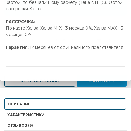
картой, по безналичному расчету (цена с НДС), картой
Позвонить и назвать промокод
рассрочки Халва
РАССРОЧКА:
В наличии
По карте Халва, Халва MIX - 3 месяца 0%, Халва MAX - 5
месяцев 0%
Новая цена
Старая цена
Экономия
325.00 р.
341.90 р.
16.90 р.
Гарантия:
12 месяцев от официального представителя
-
+
КУПИТЬ В 1 КЛИК
В КОРЗИНУ
ОПИСАНИЕ
ХАРАКТЕРИСТИКИ
ОТЗЫВОВ (9)