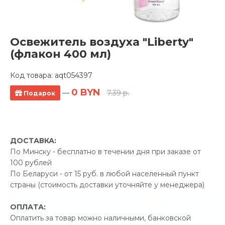
Освежитель воздуха "Liberty"
(флакон 400 мл)
Код товара:
aqt054397
Полотенцесушитель водяной
0 BYN
—
7.39 р.
Подарок
Ростела Соната 500x600/5 1" боковое
подключение
9 отзывов
ДОСТАВКА:
Производитель:
Ростела
По Минску - бесплатно в течении дня при заказе от
Код Товара: aqt055703
100 рублей
По Беларуси - от 15 руб. в любой населенный пункт
страны (стоимость доставки уточняйте у менеджера)
-5%
ПРОМОКОД "ЛЕТО"
ОПЛАТА:
Оплатить за товар можно наличными, банковской
16.90 р.
Экономия