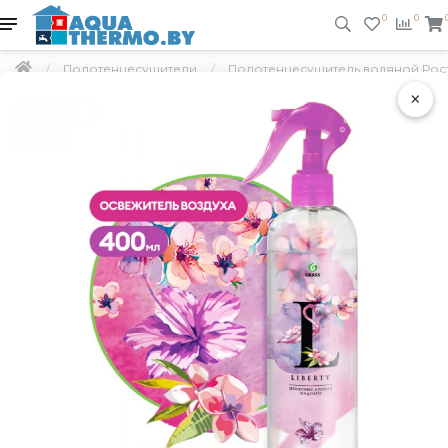
0
0
Полотенцесушители
Полотенцесушитель водяной Рост
×
Подарок
Скидка 5 %
Бесплатно по Минску