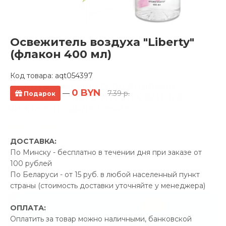
Освежитель воздуха "Liberty"
(флакон 400 мл)
Код товара:
aqt054397
Полотенцесушитель водяной
0 BYN
—
7.39 р.
Подарок
Ростела Соната 500x1200/11 1/2"
нижнее подключение
9 отзывов
ДОСТАВКА:
Производитель:
Ростела
По Минску - бесплатно в течении дня при заказе от
Код Товара: aqt050830
100 рублей
По Беларуси - от 15 руб. в любой населенный пункт
страны (стоимость доставки уточняйте у менеджера)
-5%
ПРОМОКОД "ЛЕТО"
ОПЛАТА:
Оплатить за товар можно наличными, банковской
30.30 р.
Экономия