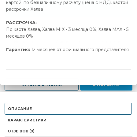
картой, по безналичному расчету (цена с НДС), картой
Позвонить и назвать промокод
рассрочки Халва
РАССРОЧКА:
В наличии
По карте Халва, Халва MIX - 3 месяца 0%, Халва MAX - 5
месяцев 0%
Новая цена
Старая цена
Экономия
571.00 р.
601.30 р.
30.30 р.
Гарантия:
12 месяцев от официального представителя
-
+
КУПИТЬ В 1 КЛИК
В КОРЗИНУ
ОПИСАНИЕ
ХАРАКТЕРИСТИКИ
ОТЗЫВОВ (9)