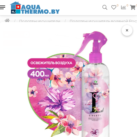
0
0
Полотенцесушители
Полотенцесушитель водяной Росте
×
Подарок
Скидка 5 %
Бесплатная доставка по РБ