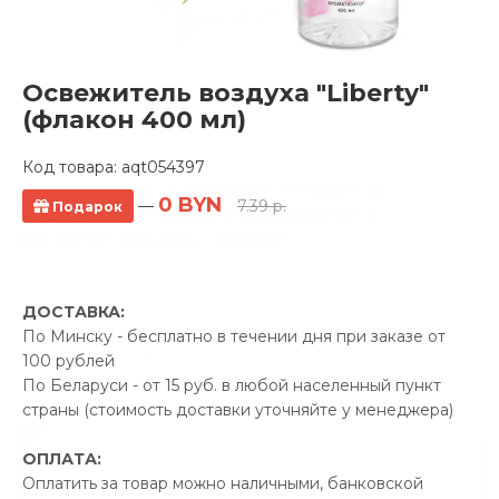
Освежитель воздуха "Liberty"
(флакон 400 мл)
Код товара:
aqt054397
Полотенцесушитель водяной
0 BYN
—
7.39 р.
Подарок
Ростела Соната 400x1000/9 1"
нижнее подключение
9 отзывов
ДОСТАВКА:
Производитель:
Ростела
По Минску - бесплатно в течении дня при заказе от
Код Товара: aqt050813
100 рублей
По Беларуси - от 15 руб. в любой населенный пункт
страны (стоимость доставки уточняйте у менеджера)
-5%
ПРОМОКОД "ЛЕТО"
ОПЛАТА:
Оплатить за товар можно наличными, банковской
24.04 р.
Экономия