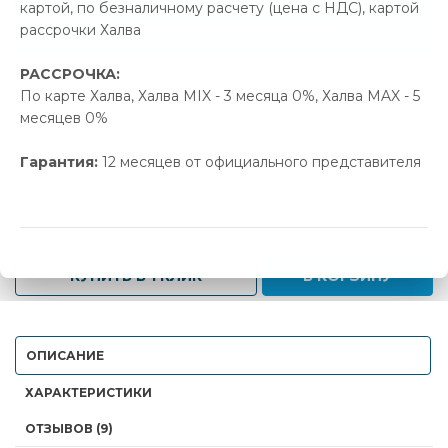
картой, по безналичному расчету (цена с НДС), картой
Позвонить и назвать промокод
рассрочки Халва
РАССРОЧКА:
В наличии
По карте Халва, Халва MIX - 3 месяца 0%, Халва MAX - 5
месяцев 0%
Новая цена
Старая цена
Экономия
456.00 р.
480.04 р.
24.04 р.
Гарантия:
12 месяцев от официального представителя
-
+
КУПИТЬ В 1 КЛИК
В КОРЗИНУ
ОПИСАНИЕ
ХАРАКТЕРИСТИКИ
ОТЗЫВОВ (9)