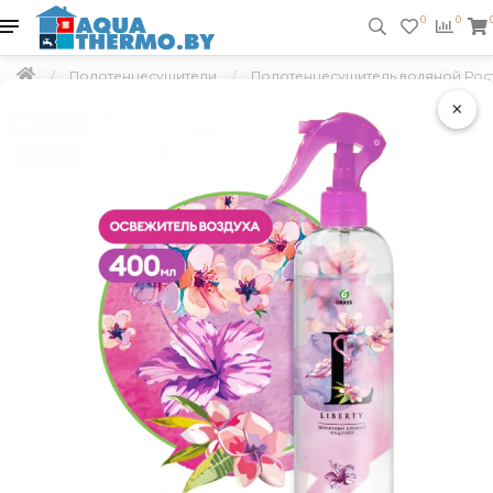
0
0
Полотенцесушители
Полотенцесушитель водяной Рост
×
Подарок
Скидка 5 %
Бесплатная доставка по РБ